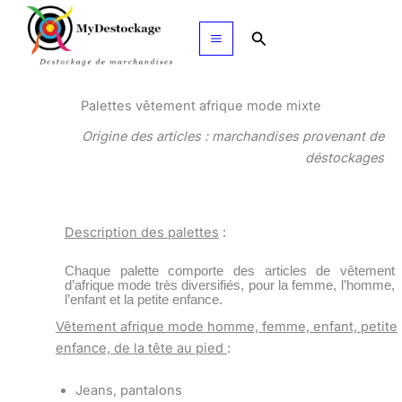
Aller
au
Rechercher
contenu
Palettes vêtement afrique mode mixte
Origine des articles : marchandises provenant de
déstockages
Description des palettes
:
Chaque palette comporte des articles de vêtement
d’afrique mode très diversifiés, pour la femme, l’homme,
l’enfant et la petite enfance.
Vêtement afrique mode homme, femme, enfant, petite
enfance, de la tête au pied
:
Jeans, pantalons