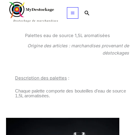
Aller
au
Rechercher
contenu
Palettes eau de source 1,5L aromatisées
Origine des articles : marchandises provenant de
déstockages
Description des palettes
:
Chaque palette comporte des bouteilles d’eau de source
1,5L aromatisées.