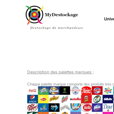
Aller
au
contenu
Univ
Description des palettes marques
:
Chaque palette marque comporte des produits très d