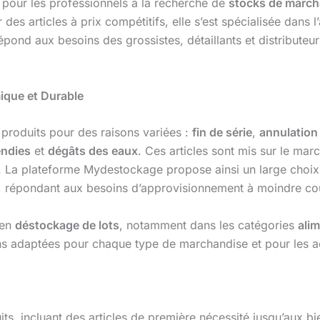
pour les professionnels à la recherche de
stocks de march
es articles à prix compétitifs, elle s’est spécialisée dans l
pond aux besoins des grossistes, détaillants et distributeur
ique et Durable
produits pour des raisons variées :
fin de série
,
annulatio
endies
et
dégâts des eaux
. Ces articles sont mis sur le mar
x. La plateforme Mydestockage propose ainsi un large choix
, répondant aux besoins d’approvisionnement à moindre coû
 en
déstockage de lots
, notamment dans les catégories
ali
ns adaptées pour chaque type de marchandise et pour les 
, incluant des articles de première nécessité jusqu’aux bi