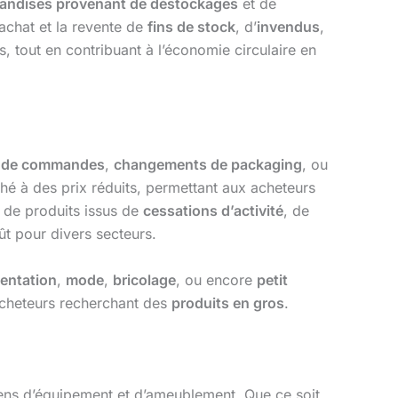
andises provenant de déstockages
et de
’achat et la revente de
fins de stock
, d’
invendus
,
s, tout en contribuant à l’économie circulaire en
n de commandes
,
changements de packaging
, ou
ché à des prix réduits, permettant aux acheteurs
 de produits issus de
cessations d’activité
, de
t pour divers secteurs.
mentation
,
mode
,
bricolage
, ou encore
petit
acheteurs recherchant des
produits en gros
.
ens d’équipement et d’ameublement. Que ce soit