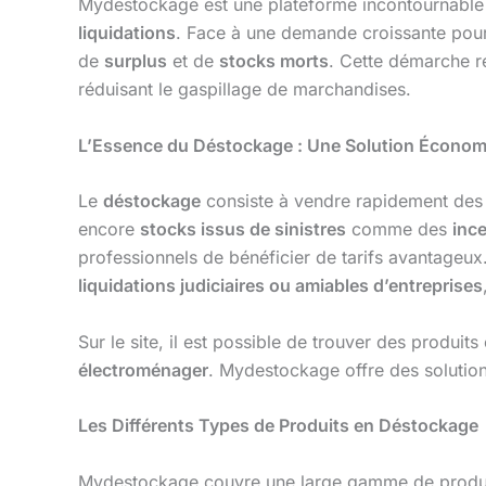
Mydestockage est une plateforme incontournable 
liquidations
. Face à une demande croissante pour d
de
surplus
et de
stocks morts
. Cette démarche ré
réduisant le gaspillage de marchandises.
L’Essence du Déstockage : Une Solution Économ
Le
déstockage
consiste à vendre rapidement des 
encore
stocks issus de sinistres
comme des
inc
professionnels de bénéficier de tarifs avantageu
liquidations judiciaires ou amiables d’entreprises
Sur le site, il est possible de trouver des produits
électroménager
. Mydestockage offre des solutio
Les Différents Types de Produits en Déstockage
Mydestockage couvre une large gamme de produits