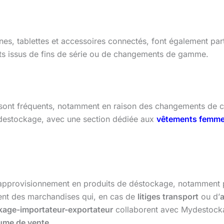
nes, tablettes et accessoires connectés, font également par
ts issus de fins de série ou de changements de gamme.
us sont fréquents, notamment en raison des changements de 
estockage, avec une section dédiée aux
vêtements femm
’approvisionnement en produits de déstockage, notamment p
tent des marchandises qui, en cas de
litiges transport
ou d’
kage-importateur-exportateur
collaborent avec Mydestockag
ume de vente
.