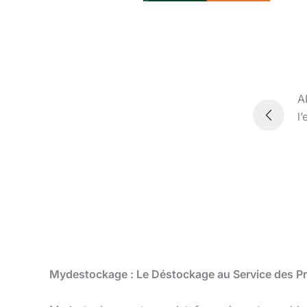
e : Obtention rapide du devis,
A
★
★
★
★
★
ribuées connues.
l
Mydestockage : Le Déstockage au Service des Pro