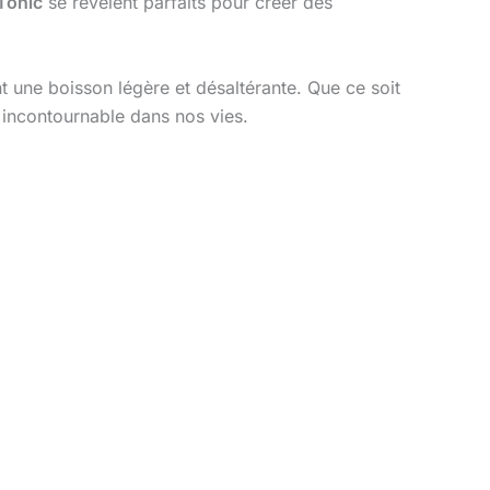
Tonic
se révèlent parfaits pour créer des
t une boisson légère et désaltérante. Que ce soit
 incontournable dans nos vies.