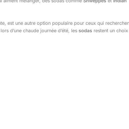
qui aiment mélanger, des sodas comme
Shweppes
et
Indian 
nte, est une autre option populaire pour ceux qui recherchen
lors d’une chaude journée d’été, les
sodas
restent un choix