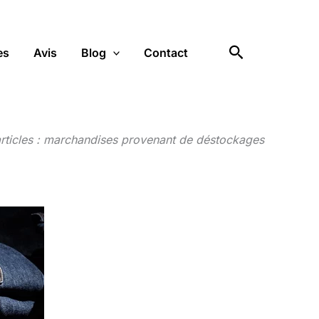
Rechercher
es
Avis
Blog
Contact
articles : marchandises provenant de déstockages