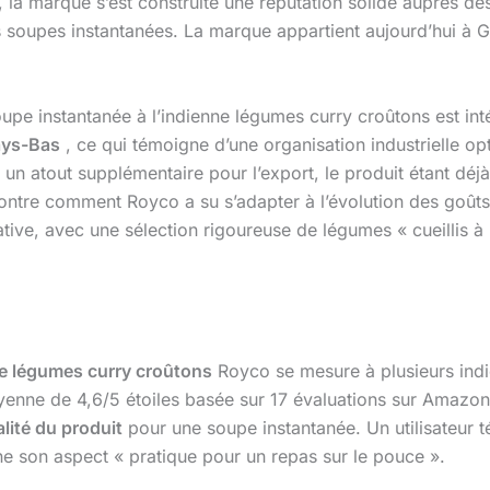
 la marque s’est construite une réputation solide auprès d
s soupes instantanées. La marque appartient aujourd’hui à G
oupe instantanée à l’indienne légumes curry croûtons est in
ays-Bas
, ce qui témoigne d’une organisation industrielle o
 un atout supplémentaire pour l’export, le produit étant déj
montre comment Royco a su s’adapter à l’évolution des goû
tive, avec une sélection rigoureuse de légumes « cueillis à
ne légumes curry croûtons
Royco se mesure à plusieurs indic
yenne de 4,6/5 étoiles basée sur 17 évaluations sur Amaz
lité du produit
pour une soupe instantanée. Un utilisateur 
gne son aspect « pratique pour un repas sur le pouce ».