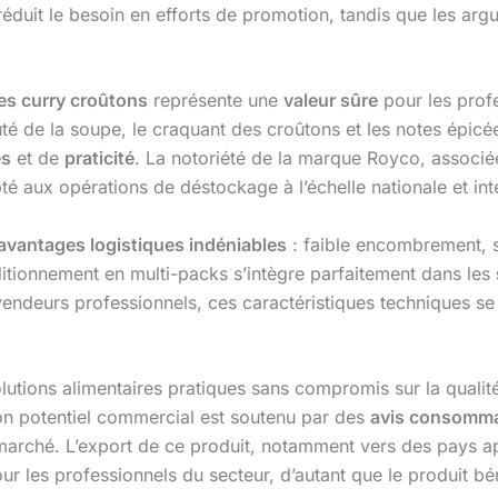
éduit le besoin en efforts de promotion, tandis que les arg
es curry croûtons
représente une
valeur sûre
pour les prof
louté de la soupe, le craquant des croûtons et les notes épic
es
et de
praticité
. La notoriété de la marque Royco, associée
é aux opérations de déstockage à l’échelle nationale et int
avantages logistiques indéniables
: faible encombrement, st
ditionnement en multi-packs s’intègre parfaitement dans les
vendeurs professionnels, ces caractéristiques techniques se
tions alimentaires pratiques sans compromis sur la qualité,
Son potentiel commercial est soutenu par des
avis consomma
 marché. L’export de ce produit, notamment vers des pays ap
ur les professionnels du secteur, d’autant que le produit bén