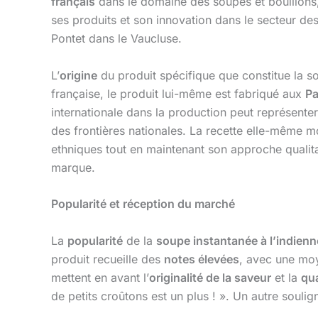
français
dans le domaine des soupes et bouillons,
ses produits et son innovation dans le secteur de
Pontet dans le Vaucluse.
L’
origine
du produit spécifique que constitue la s
française, le produit lui-même est fabriqué aux
P
internationale dans la production peut représenter
des frontières nationales. La recette elle-même 
ethniques tout en maintenant son approche qualita
marque.
Popularité et réception du marché
La
popularité
de la
soupe instantanée à l’indien
produit recueille des
notes élevées
, avec une mo
mettent en avant l’
originalité de la saveur
et la
qua
de petits croûtons est un plus ! ». Un autre souli