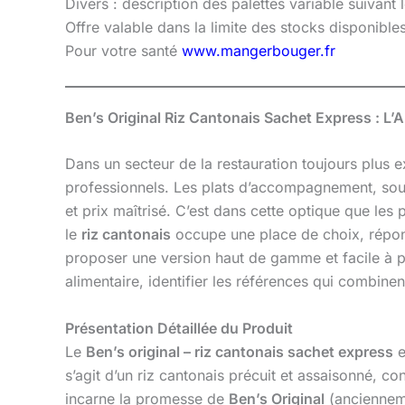
Divers : description des palettes variable suivant
Offre valable dans la limite des stocks disponibl
Pour votre santé
www.mangerbouger.fr
Ben’s Original Riz Cantonais Sachet Express : L’A
Dans un secteur de la restauration toujours plus ex
professionnels. Les plats d’accompagnement, souven
et prix maîtrisé. C’est dans cette optique que le
le
riz cantonais
occupe une place de choix, répon
proposer une version haut de gamme et facile à pr
alimentaire, identifier les références qui combinent
Présentation Détaillée du Produit
Le
Ben’s original – riz cantonais sachet express
e
s’agit d’un riz cantonais précuit et assaisonné, c
incarne la promesse de
Ben’s Original
(ancienneme