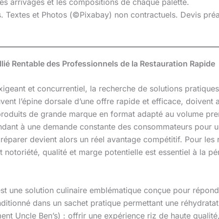
 les arrivages et les compositions de chaque palette.
es. Textes et Photos (©Pixabay) non contractuels. Devis pr
llié Rentable des Professionnels de la Restauration Rapide
igeant et concurrentiel, la recherche de solutions pratiques,
t l’épine dorsale d’une offre rapide et efficace, doivent al
s produits de grande marque en format adapté au volume pre
dant à une demande constante des consommateurs pour un p
éparer devient alors un réel avantage compétitif. Pour les r
 notoriété, qualité et marge potentielle est essentiel à la pé
st une solution culinaire emblématique conçue pour répondre
onditionné dans un sachet pratique permettant une réhydratat
nt Uncle Ben’s) : offrir une expérience riz de haute qualité,