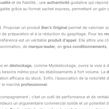
ualité
et de fiabilité ; une
authenticité
gustative qui répond
égalée grâce au format sachet express, permettant un gain 
t. Proposer un produit
Ben’s Original
permet de valoriser son
é de préparation et à la réduction du gaspillage. Pour les
re
 référence est un véritable
produit d’appel
. Elle attire une 
onsommation, de
marque leader
, en
gros conditionnements
,
és en
déstockage
, comme Mydestockage, ouvre la voie à de
es besoins même pour les établissements à fort volume. La
d
ation efficace du stock. Enfin, l’association de la notoriété 
r le marché
professionnel
.
ompagnement ; c’est un outil de performance et de rentabili
endeurs un argumentaire commercial solide et un potentiel de