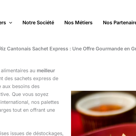
ers
Notre Société
Nos Métiers
Nos Partenair
 Riz Cantonais Sachet Express : Une Offre Gourmande en G
 alimentaires au
meilleur
nt des sachets express de
e aux besoins des
ective. Que vous soyez
international, nos palettes
ges tout en offrant une
ises issues de déstockages,