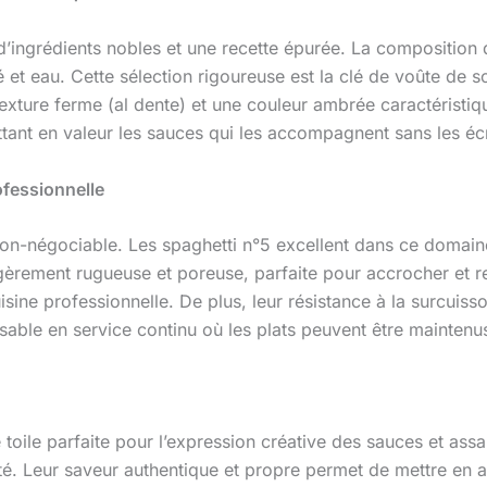
 d’ingrédients nobles et une recette épurée. La composition
 et eau. Cette sélection rigoureuse est la clé de voûte de 
exture ferme (al dente) et une couleur ambrée caractéristiq
ettant en valeur les sauces qui les accompagnent sans les éc
ofessionnelle
e non-négociable. Les spaghetti n°5 excellent dans ce domain
gèrement rugueuse et poreuse, parfaite pour accrocher et re
sine professionnelle. De plus, leur résistance à la surcuisson
isable en service continu où les plats peuvent être maintenu
e toile parfaite pour l’expression créative des sauces et ass
té. Leur saveur authentique et propre permet de mettre en av