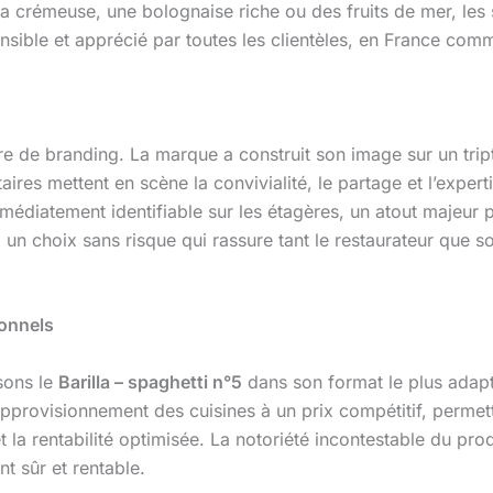
a crémeuse, une bolognaise riche ou des fruits de mer, les 
sible et apprécié par toutes les clientèles, en France comm
e de branding. La marque a construit son image sur un tripty
ires mettent en scène la convivialité, le partage et l’expert
diatement identifiable sur les étagères, un atout majeur po
un choix sans risque qui rassure tant le restaurateur que son 
ionnels
sons le
Barilla – spaghetti n°5
dans son format le plus adapté
pprovisionnement des cuisines à un prix compétitif, permett
et la rentabilité optimisée. La notoriété incontestable du pro
t sûr et rentable.