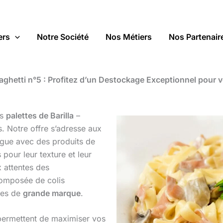
ers
Notre Société
Nos Métiers
Nos Partenair
paghetti n°5 : Profitez d’un Destockage Exceptionnel pour v
es
palettes de Barilla
–
s. Notre offre s’adresse aux
logue avec des produits de
 pour leur texture et leur
x attentes des
omposée de colis
ges de
grande marque
.
ermettent de maximiser vos