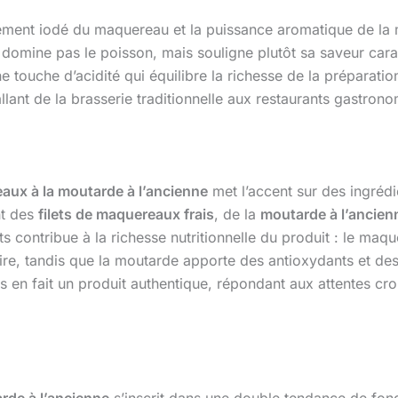
èrement iodé du maquereau et la puissance aromatique de la 
omine pas le poisson, mais souligne plutôt sa saveur carac
e touche d’acidité qui équilibre la richesse de la préparation
lant de la brasserie traditionnelle aux restaurants gastron
reaux à la moutarde à l’ancienne
met l’accent sur des ingrédi
nt des
filets de maquereaux frais
, de la
moutarde à l’ancien
nts contribue à la richesse nutritionnelle du produit : le ma
re, tandis que la moutarde apporte des antioxydants et de
nelles en fait un produit authentique, répondant aux attentes
rde à l’ancienne
s’inscrit dans une double tendance de fond :