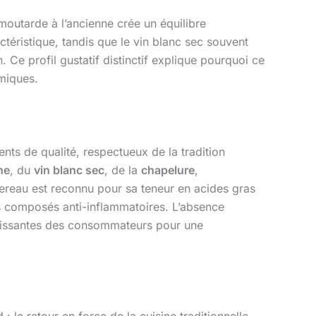
moutarde à l’ancienne crée un équilibre
téristique, tandis que le vin blanc sec souvent
. Ce profil gustatif distinctif explique pourquoi ce
omiques.
ents de qualité, respectueux de la tradition
ne
, du
vin blanc sec
, de la
chapelure
,
quereau est reconnu pour sa teneur en acides gras
s composés anti-inflammatoires. L’absence
 croissantes des consommateurs pour une
 le retour en force de la cuisine traditionnelle