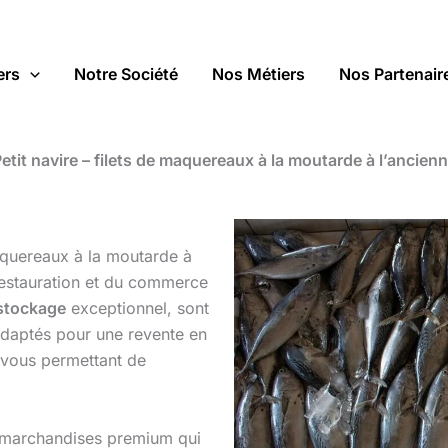
ers
Notre Société
Nos Métiers
Nos Partenair
etit navire – filets de maquereaux à la moutarde à l’ancien
aquereaux à la moutarde à
 restauration et du commerce
stockage
exceptionnel, sont
adaptés pour une revente en
n vous permettant de
es marchandises premium qui