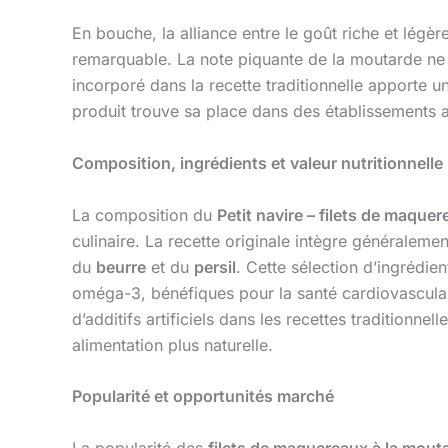
En bouche, la alliance entre le goût riche et lég
remarquable. La note piquante de la moutarde ne d
incorporé dans la recette traditionnelle apporte un
produit trouve sa place dans des établissements al
Composition, ingrédients et valeur nutritionnelle
La composition du
Petit navire – filets de maque
culinaire. La recette originale intègre généraleme
du
beurre
et du
persil
. Cette sélection d’ingrédie
oméga-3, bénéfiques pour la santé cardiovasculai
d’additifs artificiels dans les recettes tradition
alimentation plus naturelle.
Popularité et opportunités marché
La popularité des
filets de maquereaux à la mouta