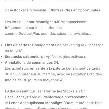
7.
Destockage Grossiste : Chiffres Clés et Opportunités
Les lots de
Lenor Moonlight 930ml
apparaissent
fréquemment sur les plateformes
comme
DestockPlus
pour des raisons prévisibles :
Fins de séries
: Changements de packaging (ex.: passage
au recyclé).
Surstocks saisonniers
: Après les pics estivaux.
Annulations de commandes
34.
Les acheteurs en
vente à la palette
bénéficient de tarifs
30 à 50% inférieur au marché, avec des rotations rapides
(moins de 30 jours en moyenne 4).
L’Adoucissant qui Transforme les Stocks en Or
Dans l’écosystème du
destockage professionnel
,
le
Lenor Assouplissant Moonlight 930ml
représente bien
plus qu’un produit d’entretien : c’est un levier de