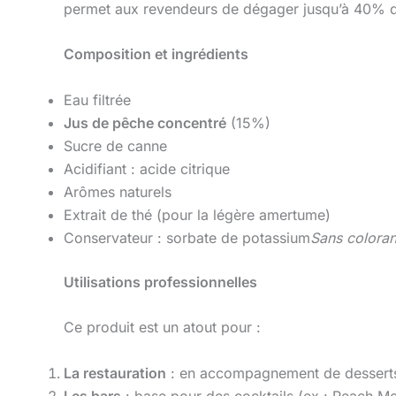
permet aux revendeurs de dégager jusqu’à 40% 
Composition et ingrédients
Eau filtrée
Jus de pêche concentré
(15%)
Sucre de canne
Acidifiant : acide citrique
Arômes naturels
Extrait de thé (pour la légère amertume)
Conservateur : sorbate de potassium
Sans colorant 
Utilisations professionnelles
Ce produit est un atout pour :
La restauration
: en accompagnement de desserts (
Les bars
: base pour des cocktails (ex : Peach Moj