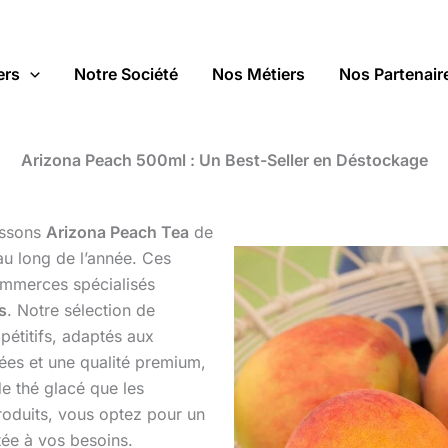
ers
Notre Société
Nos Métiers
Nos Partenair
Arizona Peach 500ml : Un Best-Seller en Déstockage
issons
Arizona Peach Tea
de
 au long de l’année. Ces
commerces spécialisés
fs
. Notre sélection de
pétitifs, adaptés aux
tées et une qualité premium,
e thé glacé que les
oduits, vous optez pour un
tée à vos besoins.