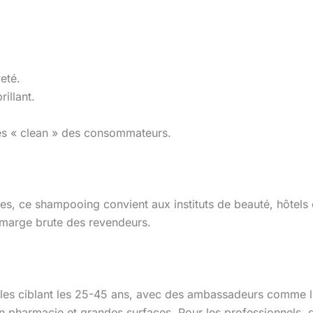
veté.
rillant.
tes « clean » des consommateurs.
, ce shampooing convient aux instituts de beauté, hôtels 
a marge brute des revendeurs.
es ciblant les 25-45 ans, avec des ambassadeurs comme l’a
en pharmacie et grandes surfaces. Pour les professionnels,