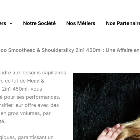
ers
Notre Société
Nos Métiers
Nos Partenair
o Smoothead & Shouldersilky 2in1 450ml : Une Affaire en
ndre aux besoins capillaires
ec ce lot de
Head &
 2in1 450ml, vous
ié pour ses performances.
sifier leur offre avec des
 en gros volumes, par
té
.
iques, garantissant un