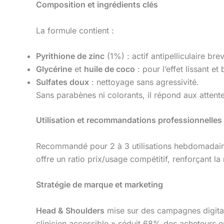
Composition et ingrédients clés
La formule contient :
Pyrithione de zinc
(1%) : actif antipelliculaire bre
Glycérine
et
huile de coco
: pour l’effet lissant et b
Sulfates doux
: nettoyage sans agressivité.
Sans parabènes ni colorants, il répond aux atten
Utilisation et recommandations professionnelles
Recommandé pour 2 à 3 utilisations hebdomadaires
offre un ratio prix/usage compétitif, renforçant l
Stratégie de marque et marketing
Head & Shoulders
mise sur des campagnes digital
clinicien accessible » séduit 68% des acheteurs 