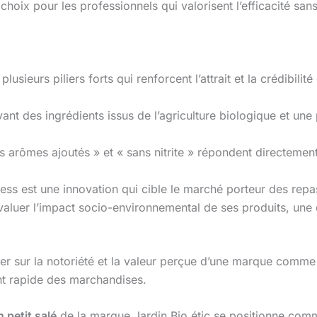
 choix pour les professionnels qui valorisent l’efficacité sans
plusieurs piliers forts qui renforcent l’attrait et la crédibilité
nt des ingrédients issus de l’agriculture biologique et une
s arômes ajoutés » et « sans nitrite » répondent directem
ess est une innovation qui cible le marché porteur des re
aluer l’impact socio-environnemental de ses produits, une d
r sur la notoriété et la valeur perçue d’une marque comm
nt rapide des marchandises.
n petit salé
de la marque Jardin Bio étic se positionne comme