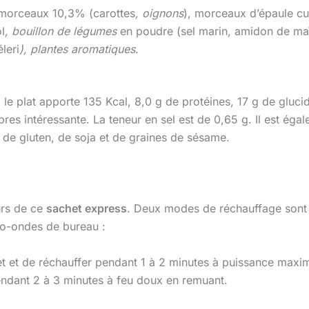
 morceaux 10,3% (carottes
, oignons
), morceaux d’épaule cu
l
, bouillon de légumes
en poudre (sel marin, amidon de ma
leri
), plantes aromatiques
.
 le plat apporte 135 Kcal, 8,0 g de protéines, 17 g de gluci
fibres intéressante. La teneur en sel est de 0,65 g. Il est 
 de gluten, de soja et de graines de sésame.
urs de ce
sachet express
. Deux modes de réchauffage sont 
cro-ondes de bureau :
chet et de réchauffer pendant 1 à 2 minutes à puissance maxi
endant 2 à 3 minutes à feu doux en remuant.