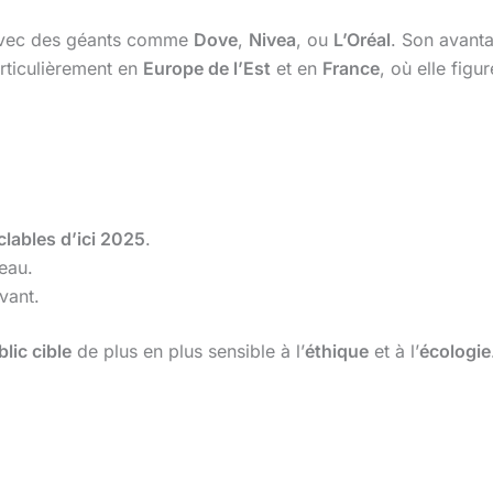
avec des géants comme
Dove
,
Nivea
, ou
L’Oréal
. Son avanta
rticulièrement en
Europe de l’Est
et en
France
, où elle fig
lables d’ici 2025
.
eau.
vant.
lic cible
de plus en plus sensible à l’
éthique
et à l’
écologie