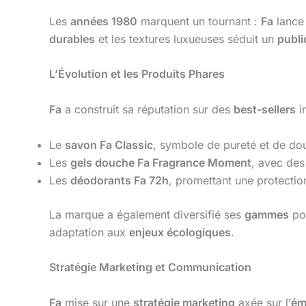
Les
années 1980
marquent un tournant :
Fa
lance
durables
et les textures luxueuses séduit un
publi
L’Évolution et les Produits Phares
Fa
a construit sa réputation sur des
best-sellers
i
Le
savon Fa Classic
, symbole de pureté et de do
Les
gels douche Fa Fragrance Moment
, avec de
Les
déodorants Fa 72h
, promettant une protectio
La marque a également diversifié ses
gammes
po
adaptation aux
enjeux écologiques
.
Stratégie Marketing et Communication
Fa
mise sur une
stratégie marketing
axée sur l’
ém