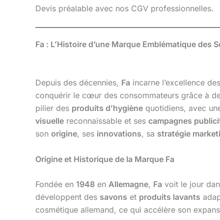
Devis préalable avec nos CGV professionnelles.
Fa : L’Histoire d’une Marque Emblématique des S
Depuis des décennies,
Fa
incarne l’excellence de
conquérir le cœur des consommateurs grâce à des p
pilier des
produits d’hygiène
quotidiens, avec un
visuelle
reconnaissable et ses
campagnes publici
son
origine
, ses
innovations
, sa
stratégie market
Origine et Historique de la Marque Fa
Fondée en
1948
en
Allemagne
,
Fa
voit le jour da
développent des
savons
et
produits lavants
adapt
cosmétique allemand, ce qui accélère son expans