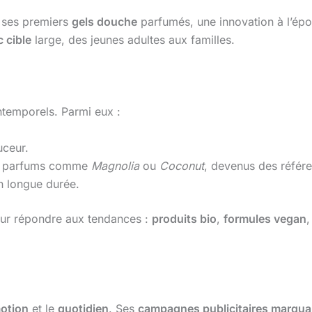
 ses premiers
gels douche
parfumés, une innovation à l’ép
c cible
large, des jeunes adultes aux familles.
ntemporels. Parmi eux :
uceur.
s parfums comme
Magnolia
ou
Coconut
, devenus des référ
n longue durée.
ur répondre aux tendances :
produits bio
,
formules vegan
,
otion
et le
quotidien
. Ses
campagnes publicitaires marqua