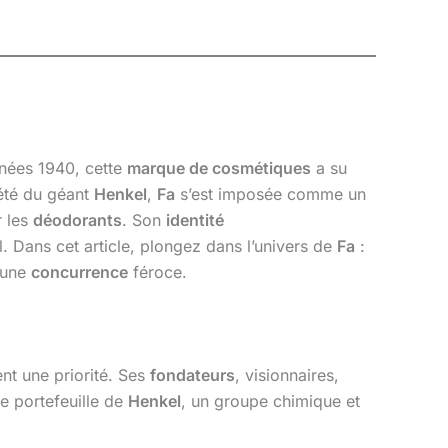
nées 1940, cette
marque de cosmétiques
a su
iété du géant
Henkel
,
Fa
s’est imposée comme un
r les
déodorants
. Son
identité
al. Dans cet article, plongez dans l’univers de
Fa
:
 une
concurrence
féroce.
nt une priorité. Ses
fondateurs
, visionnaires,
e portefeuille de
Henkel
, un groupe chimique et