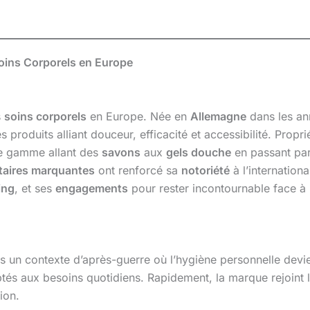
oins Corporels en Europe
s
soins corporels
en Europe. Née en
Allemagne
dans les an
roduits alliant douceur, efficacité et accessibilité. Propr
e gamme allant des
savons
aux
gels douche
en passant pa
taires marquantes
ont renforcé sa
notoriété
à l’internation
ing
, et ses
engagements
pour rester incontournable face à
ns un contexte d’après-guerre où l’hygiène personnelle devie
és aux besoins quotidiens. Rapidement, la marque rejoint l
ion.