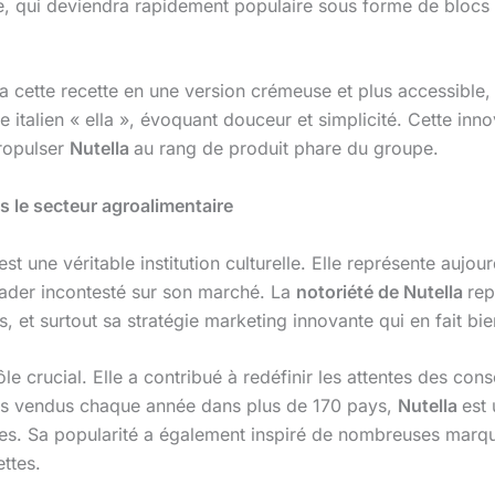
e, qui deviendra rapidement populaire sous forme de blocs 
ma cette recette en une version crémeuse et plus accessible
xe italien « ella », évoquant douceur et simplicité. Cette i
propulser
Nutella
au rang de produit phare du groupe.
 le secteur agroalimentaire
’est une véritable institution culturelle. Elle représente au
eader incontesté sur son marché. La
notoriété de Nutella
rep
, et surtout sa stratégie marketing innovante qui en fait bie
ôle crucial. Elle a contribué à redéfinir les attentes des c
ots vendus chaque année dans plus de 170 pays,
Nutella
est
hares. Sa popularité a également inspiré de nombreuses marq
ettes.