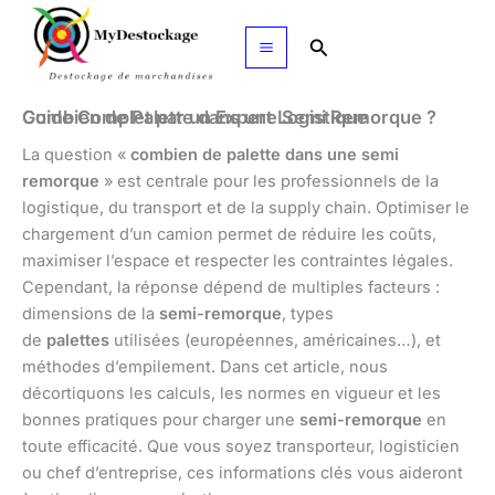
Aller
au
Rechercher
contenu
Combien de Palette dans une Semi Remorque ? Guide Complet par un Expert Logistique
La question «
combien de palette dans une semi
remorque
» est centrale pour les professionnels de la
logistique, du transport et de la supply chain. Optimiser le
chargement d’un camion permet de réduire les coûts,
maximiser l’espace et respecter les contraintes légales.
Cependant, la réponse dépend de multiples facteurs :
dimensions de la
semi-remorque
, types
de
palettes
utilisées (européennes, américaines…), et
méthodes d’empilement. Dans cet article, nous
décortiquons les calculs, les normes en vigueur et les
bonnes pratiques pour charger une
semi-remorque
en
toute efficacité. Que vous soyez transporteur, logisticien
ou chef d’entreprise, ces informations clés vous aideront