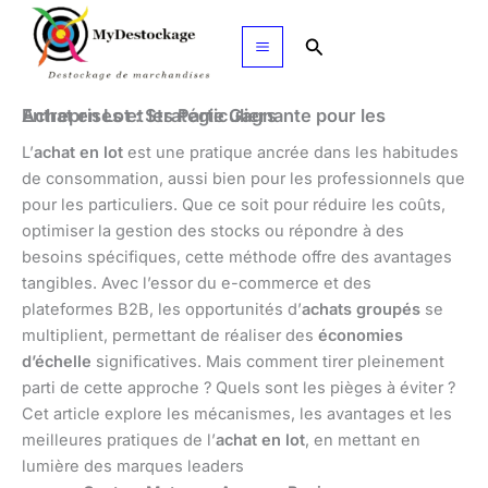
Aller
au
Rechercher
contenu
Achat en Lot : Stratégie Gagnante pour les Entreprises et les Particuliers
L’
achat en lot
est une pratique ancrée dans les habitudes
de consommation, aussi bien pour les professionnels que
pour les particuliers. Que ce soit pour réduire les coûts,
optimiser la gestion des stocks ou répondre à des
besoins spécifiques, cette méthode offre des avantages
tangibles. Avec l’essor du e-commerce et des
plateformes B2B, les opportunités d’
achats groupés
se
multiplient, permettant de réaliser des
économies
d’échelle
significatives. Mais comment tirer pleinement
parti de cette approche ? Quels sont les pièges à éviter ?
Cet article explore les mécanismes, les avantages et les
meilleures pratiques de l’
achat en lot
, en mettant en
lumière des marques leaders