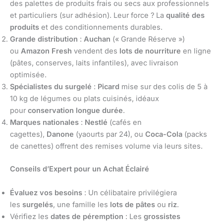
des palettes de produits frais ou secs aux professionnels
et particuliers (sur adhésion). Leur force ? La
qualité des
produits
et des conditionnements durables.
Grande distribution
:
Auchan
(« Grande Réserve »)
ou
Amazon Fresh
vendent des
lots de nourriture
en ligne
(pâtes, conserves, laits infantiles), avec livraison
optimisée.
Spécialistes du surgelé
:
Picard
mise sur des colis de 5 à
10 kg de légumes ou plats cuisinés, idéaux
pour
conservation longue durée
.
Marques nationales
:
Nestlé
(cafés en
cagettes),
Danone
(yaourts par 24), ou
Coca-Cola
(packs
de canettes) offrent des remises volume via leurs sites.
Conseils d’Expert pour un Achat Éclairé
Évaluez vos besoins
: Un célibataire privilégiera
les
surgelés
, une famille les
lots de pâtes
ou
riz
.
Vérifiez les
dates de péremption
: Les
grossistes