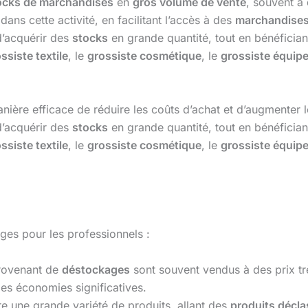
ocks de marchandises
en
gros volume de vente
, souvent à 
dans cette activité, en facilitant l’accès à des
marchandises
d’acquérir des
stocks
en grande quantité, tout en bénéficiant
ssiste textile
, le
grossiste cosmétique
, le
grossiste équip
nière efficace de réduire les coûts d’achat et d’augmenter 
d’acquérir des
stocks
en grande quantité, tout en bénéficiant
ssiste textile
, le
grossiste cosmétique
, le
grossiste équip
es pour les professionnels :
ovenant de
déstockages
sont souvent vendus à des prix trè
es économies significatives.
e une grande variété de produits, allant des
produits décl