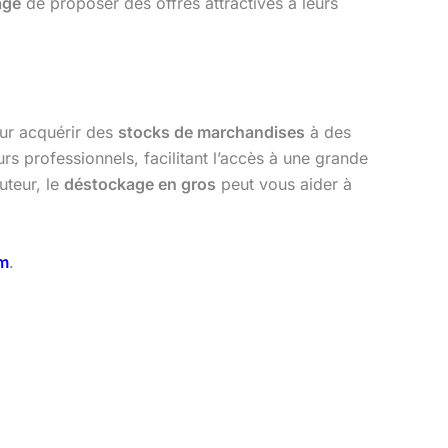
age
de proposer des offres attractives à leurs
our acquérir des
stocks de marchandises
à des
rs professionnels, facilitant l’accès à une grande
uteur, le
déstockage en gros
peut vous aider à
m
.