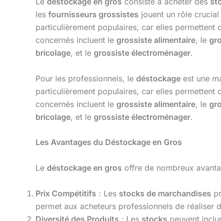
Le
déstockage en gros
consiste à acheter des
st
les
fournisseurs grossistes
jouent un rôle crucial 
particulièrement populaires, car elles permettent 
concernés incluent le
grossiste alimentaire
, le
gro
bricolage
, et le
grossiste électroménager
.
Pour les professionnels, le
déstockage
est une ma
particulièrement populaires, car elles permettent 
concernés incluent le
grossiste alimentaire
, le
gro
bricolage
, et le
grossiste électroménager
.
Les Avantages du Déstockage en Gros
Le
déstockage en gros
offre de nombreux avantag
Prix Compétitifs
: Les
stocks de marchandises
pr
permet aux acheteurs professionnels de réaliser d
Diversité des Produits
: Les
stocks
peuvent inclur