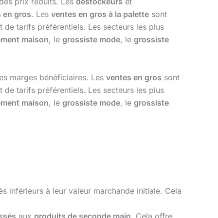
des prix réduits. Les
déstockeurs
et
 en gros
. Les
ventes en gros à la palette
sont
 de tarifs préférentiels. Les secteurs les plus
ement maison
, le
grossiste mode
, le
grossiste
les marges bénéficiaires. Les
ventes en gros
sont
 de tarifs préférentiels. Les secteurs les plus
ement maison
, le
grossiste mode
, le
grossiste
s inférieurs à leur valeur marchande initiale. Cela
assés
aux
produits de seconde main
. Cela offre