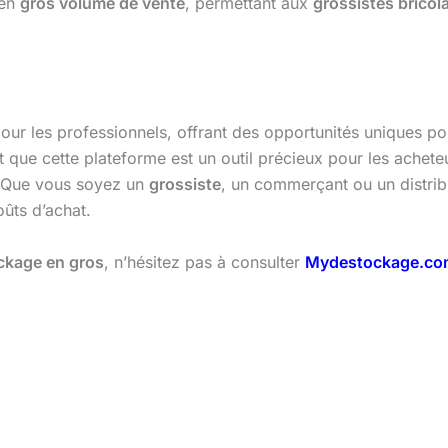
 en
gros volume de vente
, permettant aux
grossistes bricol
 pour les professionnels, offrant des opportunités uniques p
que cette plateforme est un outil précieux pour les acheteu
. Que vous soyez un
grossiste
, un commerçant ou un distrib
oûts d’achat.
ckage en gros
, n’hésitez pas à consulter
Mydestockage.co