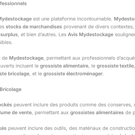
ofessionnels
Mydestockage
est une plateforme incontournable.
Mydesto
des
stocks de marchandises
provenant de divers contextes, 
 surplus
, et bien d’autres. Les
Avis Mydestockage
soulignent
ibles.
é de
Mydestockage
, permettant aux professionnels d’acqué
ouverts incluent le
grossiste alimentaire
, le
grossiste textile
ste bricolage
, et le
grossiste électroménager
.
 Bricolage
ockés
peuvent inclure des produits comme des conserves, d
lume de vente
, permettant aux
grossistes alimentaires
de pr
kés
peuvent inclure des outils, des matériaux de constructi