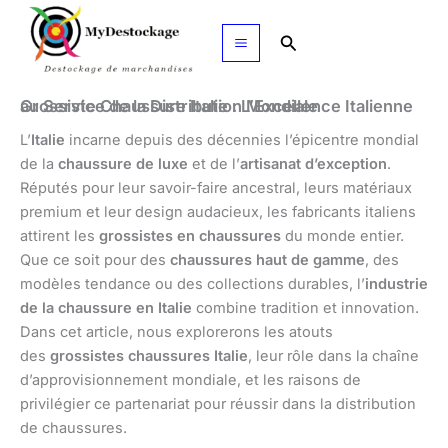
Aller
au
Rechercher
contenu
Grossiste Chaussure Italie : L’Excellence Italienne au Service de la Distribution Mondiale
L’
Italie
incarne depuis des décennies l’épicentre mondial
de la
chaussure de luxe
et de l’
artisanat d’exception
.
Réputés pour leur savoir-faire ancestral, leurs matériaux
premium et leur design audacieux, les fabricants italiens
attirent les
grossistes en chaussures
du monde entier.
Que ce soit pour des
chaussures haut de gamme
, des
modèles tendance ou des collections durables, l’
industrie
de la chaussure en Italie
combine tradition et innovation.
Dans cet article, nous explorerons les atouts
des
grossistes chaussures Italie
, leur rôle dans la chaîne
d’approvisionnement mondiale, et les raisons de
privilégier ce partenariat pour réussir dans la distribution
de chaussures.