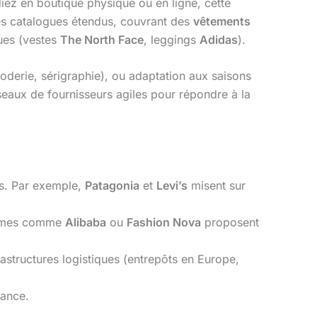
z en boutique physique ou en ligne, cette
des catalogues étendus, couvrant des
vêtements
ues (vestes
The North Face
, leggings
Adidas
).
oderie, sérigraphie), ou adaptation aux saisons
seaux de fournisseurs agiles pour répondre à la
es. Par exemple,
Patagonia
et
Levi’s
misent sur
formes comme
Alibaba
ou
Fashion Nova
proposent
frastructures logistiques (entrepôts en Europe,
iance.