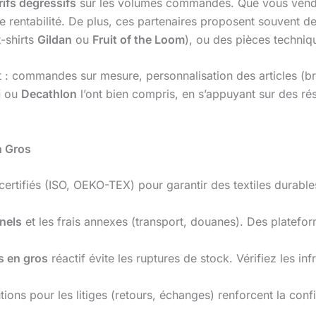
rifs dégressifs
sur les volumes commandés. Que vous vendie
re rentabilité. De plus, ces partenaires proposent souvent 
-shirts
Gildan
ou
Fruit of the Loom
), ou des pièces techniq
t : commandes sur mesure, personnalisation des articles (br
i
ou
Decathlon
l’ont bien compris, en s’appuyant sur des ré
n Gros
 certifiés (ISO, OEKO-TEX) pour garantir des textiles durabl
nnels
et les frais annexes (transport, douanes). Des plate
s en gros
réactif évite les ruptures de stock. Vérifiez les in
tions pour les litiges (retours, échanges) renforcent la conf