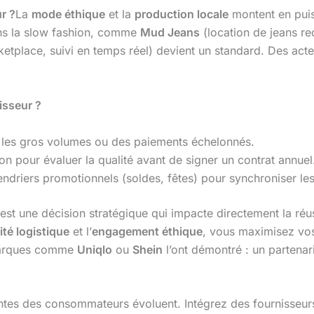
r ?
La
mode éthique
et la
production locale
montent en puis
s la slow fashion, comme
Mud Jeans
(location de jeans r
ketplace, suivi en temps réel) devient un standard. Des a
isseur ?
 les gros volumes ou des paiements échelonnés.
 pour évaluer la qualité avant de signer un contrat annuel
ndriers promotionnels (soldes, fêtes) pour synchroniser les 
est une décision stratégique qui impacte directement la réus
ité logistique
et l’
engagement éthique
, vous maximisez vos
 marques comme
Uniqlo
ou
Shein
l’ont démontré : un partenar
tentes des consommateurs évoluent. Intégrez des fournisseurs