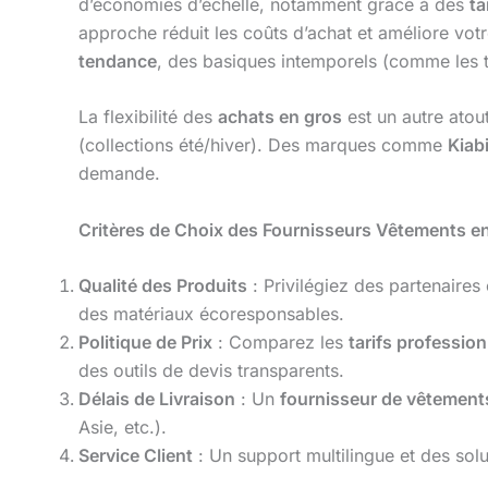
d’économies d’échelle, notamment grâce à des
ta
approche réduit les coûts d’achat et améliore vot
tendance
, des basiques intemporels (comme les t
La flexibilité des
achats en gros
est un autre atou
(collections été/hiver). Des marques comme
Kiab
demande.
Critères de Choix des Fournisseurs Vêtements e
Qualité des Produits
: Privilégiez des partenaires
des matériaux écoresponsables.
Politique de Prix
: Comparez les
tarifs professio
des outils de devis transparents.
Délais de Livraison
: Un
fournisseur de vêtement
Asie, etc.).
Service Client
: Un support multilingue et des solu