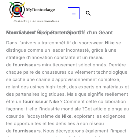
Aller
au
Rechercher
contenu
Fournisseur Nike : Partenaire Clé d’un Géant Mondial de l’Équipement Sportif
Dans l’univers ultra-compétitif du sportswear,
Nike
se
distingue comme un leader incontesté, grâce à une
stratégie d’innovation constante et un réseau
de
fournisseurs
minutieusement sélectionnés. Derrière
chaque paire de chaussures ou vêtement technologique
se cache une chaîne d’approvisionnement complexe,
reliant des usines high-tech, des experts en matériaux et
des partenaires logistiques. Mais que signifie réellement
être un
fournisseur Nike
? Comment cette collaboration
façonne-t-elle l’industrie mondiale ?Cet article plonge au
cœur de l’écosystème de
Nike
, explorant les exigences,
les opportunités et les défis liés à son réseau
de
fournisseurs
. Nous décrypterons également l’impact