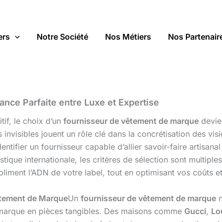
ers
Notre Société
Nos Métiers
Nos Partenair
ance Parfaite entre Luxe et Expertise
if, le choix d’un
fournisseur de vêtement de marque
devien
 invisibles jouent un rôle clé dans la concrétisation des visi
ntifier un fournisseur capable d’allier savoir-faire artisanal
stique internationale, les critères de sélection sont multiple
liment l’ADN de votre label, tout en optimisant vos coûts e
êtement de Marque
Un
fournisseur de vêtement de marque
n
ne marque en pièces tangibles. Des maisons comme
Gucci
,
Lo