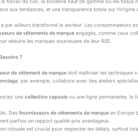
s le travail du cuir, la broderie haut de gamme ou les tissus
 face aux tendances, et une transparence totale sur l’origine
a par ailleurs transformé le secteur. Les consommateurs ex
sseurs de vêtements de marque
engagés, comme ceux col
pour séduire les marques soucieuses de leur RSE.
Besoins ?
sseur de vêtement de marque
doit maîtriser les techniques 
enciaga
, par exemple, collabore avec des ateliers spéciali
anciez une
collection capsule
ou une ligne permanente, le f
oûts. Des
fournisseurs de vêtements de marque
en Europe de
rent parfois un rapport qualité-prix avantageux.
ion robuste est crucial pour respecter les délais, surtout lo