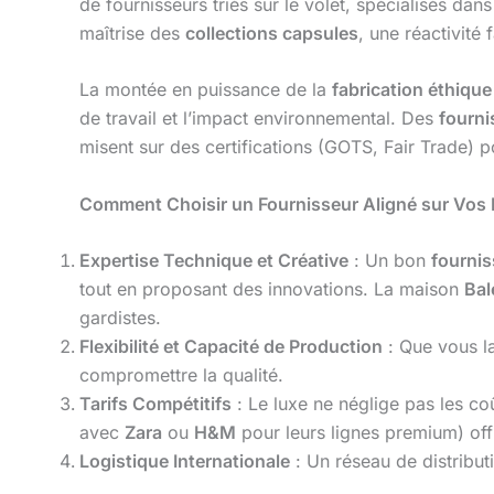
de fournisseurs triés sur le volet, spécialisés dan
maîtrise des
collections capsules
, une réactivité
La montée en puissance de la
fabrication éthique
de travail et l’impact environnemental. Des
fourni
misent sur des certifications (GOTS, Fair Trade) 
Comment Choisir un Fournisseur Aligné sur Vos 
Expertise Technique et Créative
: Un bon
fourni
tout en proposant des innovations. La maison
Bal
gardistes.
Flexibilité et Capacité de Production
: Que vous l
compromettre la qualité.
Tarifs Compétitifs
: Le luxe ne néglige pas les c
avec
Zara
ou
H&M
pour leurs lignes premium) off
Logistique Internationale
: Un réseau de distribut