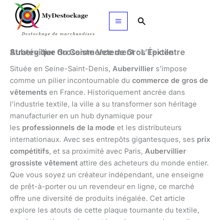
Aller
au
Rechercher
contenu
Aubervillier Grossiste Vetement : L’Épicentre Stratégique du Commerce de Gros Textile
Située en Seine-Saint-Denis,
Aubervillier
s’impose
comme un pilier incontournable du
commerce de gros de
vêtements
en France. Historiquement ancrée dans
l’industrie textile, la ville a su transformer son héritage
manufacturier en un hub dynamique pour
les
professionnels de la mode
et les distributeurs
internationaux. Avec ses entrepôts gigantesques, ses
prix
compétitifs
, et sa proximité avec Paris,
Aubervillier
grossiste vêtement
attire des acheteurs du monde entier.
Que vous soyez un créateur indépendant, une enseigne
de prêt-à-porter ou un revendeur en ligne, ce marché
offre une diversité de produits inégalée. Cet article
explore les atouts de cette plaque tournante du textile,