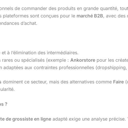
nnels de commander des produits en grande quantité, tout en
s plateformes sont conçues pour le
marché B2B
, avec des 
tendances d’achat.
e
et à l’élimination des intermédiaires.
s rares ou spécialisés (exemple :
Ankorstore
pour les créate
on adaptées aux contraintes professionnelles (dropshipping,
s
dominent ce secteur, mais des alternatives comme
Faire
(
larité.
os ?
ite de grossiste en ligne
adapté exige une analyse précise. Vo