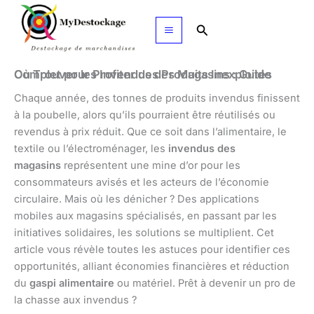
Aller
au
Rechercher
contenu
Où Trouver les Invendus des Magasins : Guide Complet pour Profiter des Produits Inexploités
Chaque année, des tonnes de produits invendus finissent
à la poubelle, alors qu’ils pourraient être réutilisés ou
revendus à prix réduit. Que ce soit dans l’alimentaire, le
textile ou l’électroménager, les
invendus des
magasins
représentent une mine d’or pour les
consommateurs avisés et les acteurs de l’économie
circulaire. Mais où les dénicher ? Des applications
mobiles aux magasins spécialisés, en passant par les
initiatives solidaires, les solutions se multiplient. Cet
article vous révèle toutes les astuces pour identifier ces
opportunités, alliant économies financières et réduction
du
gaspi alimentaire
ou matériel. Prêt à devenir un pro de
la chasse aux invendus ?