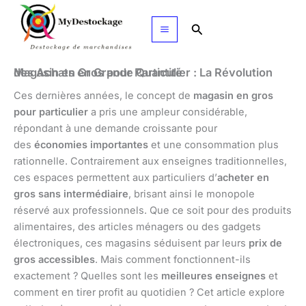
Aller
au
Rechercher
contenu
Magasin en Gros pour Particulier : La Révolution des Achats en Grande Quantité
Ces dernières années, le concept de
magasin en gros
pour particulier
a pris une ampleur considérable,
répondant à une demande croissante pour
des
économies importantes
et une consommation plus
rationnelle. Contrairement aux enseignes traditionnelles,
ces espaces permettent aux particuliers d’
acheter en
gros sans intermédiaire
, brisant ainsi le monopole
réservé aux professionnels. Que ce soit pour des produits
alimentaires, des articles ménagers ou des gadgets
électroniques, ces magasins séduisent par leurs
prix de
gros accessibles
. Mais comment fonctionnent-ils
exactement ? Quelles sont les
meilleures enseignes
et
comment en tirer profit au quotidien ? Cet article explore