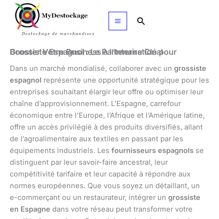
Aller
au
Rechercher
contenu
Grossiste Espagnol : Le Partenaire Clé pour Booster Votre Business à l’International
Dans un marché mondialisé, collaborer avec un
grossiste
espagnol
représente une opportunité stratégique pour les
entreprises souhaitant élargir leur offre ou optimiser leur
chaîne d’approvisionnement. L’Espagne, carrefour
économique entre l’Europe, l’Afrique et l’Amérique latine,
offre un accès privilégié à des produits diversifiés, allant
de l’agroalimentaire aux textiles en passant par les
équipements industriels. Les
fournisseurs espagnols
se
distinguent par leur savoir-faire ancestral, leur
compétitivité tarifaire et leur capacité à répondre aux
normes européennes. Que vous soyez un détaillant, un
e-commerçant ou un restaurateur, intégrer un
grossiste
en Espagne
dans votre réseau peut transformer votre