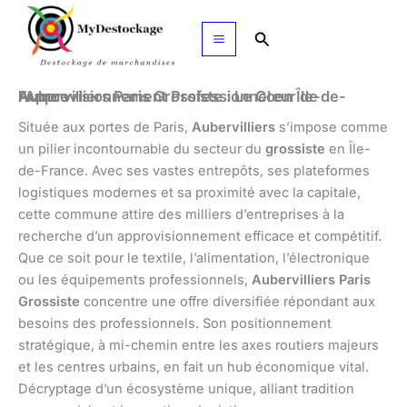
Aller
au
Rechercher
contenu
Aubervilliers Paris Grossiste : Le Cœur de l’Approvisionnement Professionnel en Île-de-France
Située aux portes de Paris,
Aubervilliers
s’impose comme
un pilier incontournable du secteur du
grossiste
en Île-
de-France. Avec ses vastes entrepôts, ses plateformes
logistiques modernes et sa proximité avec la capitale,
cette commune attire des milliers d’entreprises à la
recherche d’un approvisionnement efficace et compétitif.
Que ce soit pour le textile, l’alimentation, l’électronique
ou les équipements professionnels,
Aubervilliers Paris
Grossiste
concentre une offre diversifiée répondant aux
besoins des professionnels. Son positionnement
stratégique, à mi-chemin entre les axes routiers majeurs
et les centres urbains, en fait un hub économique vital.
Décryptage d’un écosystème unique, alliant tradition