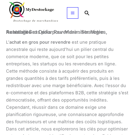
Aller
au
Rechercher
contenu
Achat en Gros pour Revendre : Stratégies, Avantages et Défis pour Maximiser Votre Rentabilité
L’
achat en gros pour revendre
est une pratique
ancestrale qui reste aujourd’hui un pilier central du
commerce moderne, que ce soit pour les petites
entreprises, les startups ou les revendeurs en ligne.
Cette méthode consiste à acquérir des produits en
grandes quantités à des tarifs préférentiels, puis à les
redistribuer avec une marge bénéficiaire. Avec l’essor du
e-commerce et des plateformes B2B, cette stratégie s’est
démocratisée, offrant des opportunités inédites.
Cependant, réussir dans ce domaine exige une
planification rigoureuse, une connaissance approfondie
des fournisseurs et une maîtrise des coûts logistiques.
Dans cet article, nous explorerons les clés pour optimiser