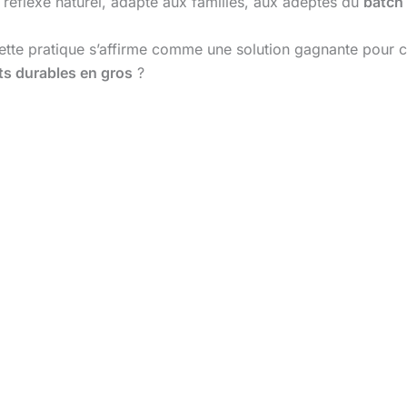
 réflexe naturel, adapté aux familles, aux adeptes du
batch
ette pratique s’affirme comme une solution gagnante pour c
ts durables en gros
?