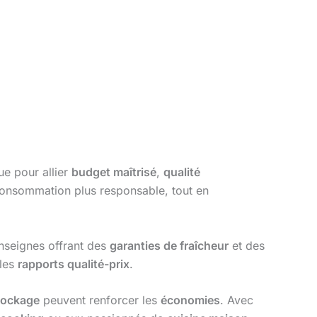
ue pour allier
budget maîtrisé
,
qualité
consommation plus responsable, tout en
 enseignes offrant des
garanties de fraîcheur
et des
 les
rapports qualité-prix
.
tockage
peuvent renforcer les
économies
. Avec