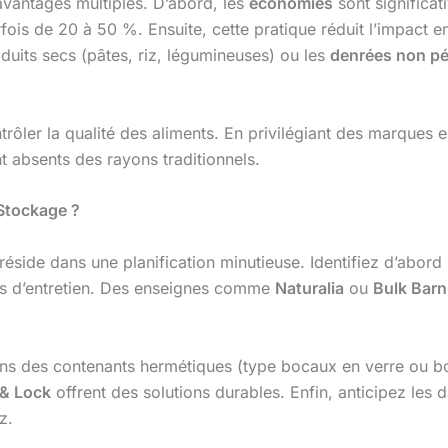
avantages multiples. D’abord, les
économies
sont significati
rfois de 20 à 50 %. Ensuite, cette pratique réduit l’impact 
oduits secs (pâtes, riz, légumineuses) ou les
denrées non pé
rôler la qualité des aliments. En privilégiant des marqu
t absents des rayons traditionnels.
Stockage ?
réside dans une planification minutieuse. Identifiez d’abord
its d’entretien. Des enseignes comme
Naturalia
ou
Bulk Barn
ns des contenants hermétiques (type bocaux en verre ou boî
 & Lock
offrent des solutions durables. Enfin, anticipez les 
z.