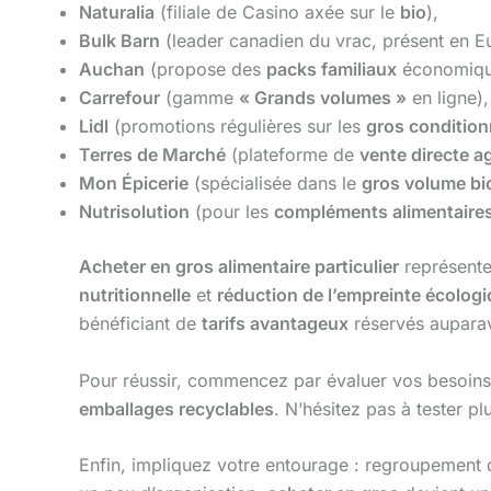
Naturalia
(filiale de Casino axée sur le
bio
),
Bulk Barn
(leader canadien du vrac, présent en E
Auchan
(propose des
packs familiaux
économiqu
Carrefour
(gamme
« Grands volumes »
en ligne),
Lidl
(promotions régulières sur les
gros conditio
Terres de Marché
(plateforme de
vente directe ag
Mon Épicerie
(spécialisée dans le
gros volume bi
Nutrisolution
(pour les
compléments alimentaire
Acheter en gros alimentaire particulier
représente 
nutritionnelle
et
réduction de l’empreinte écolog
bénéficiant de
tarifs avantageux
réservés auparav
Pour réussir, commencez par évaluer vos besoins r
emballages recyclables
. N’hésitez pas à tester p
Enfin, impliquez votre entourage : regroupemen