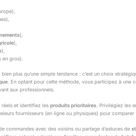
urope),
es),
nnements
),
ricole
),
o
),
s
en gros).
bien plus qu’une simple tendance : c’est un choix stratégiq
ique
. En optant pour cette méthode, vous participez à une 
ant aux professionnels.
éels et identifiez les
produits prioritaires
. Privilégiez les
lusieurs fournisseurs (en ligne ou physiques) pour comparer
t de commandes avec des voisins ou partage d’astuces de
s