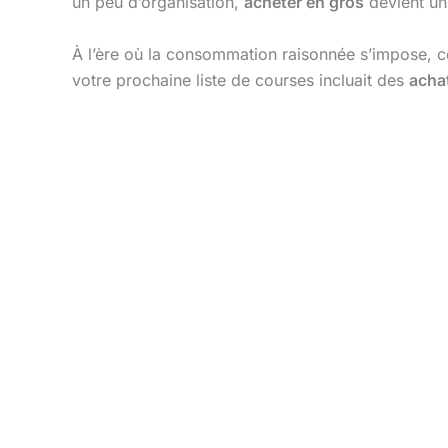
un peu d’organisation,
acheter en gros
devient un
À l’ère où la consommation raisonnée s’impose, c
votre prochaine liste de courses incluait des
acha