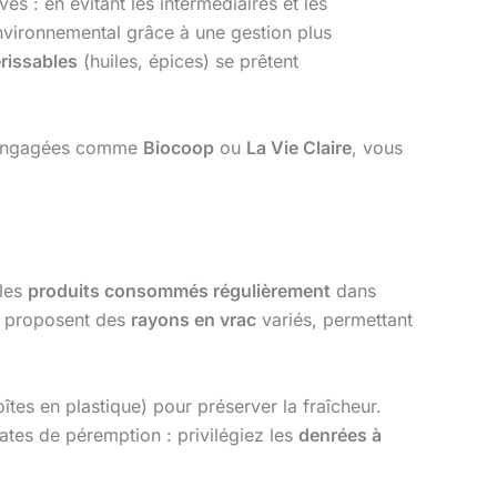
ves : en évitant les intermédiaires et les
environnemental grâce à une gestion plus
rissables
(huiles, épices) se prêtent
es engagées comme
Biocoop
ou
La Vie Claire
, vous
 les
produits consommés régulièrement
dans
proposent des
rayons en vrac
variés, permettant
tes en plastique) pour préserver la fraîcheur.
dates de péremption : privilégiez les
denrées à