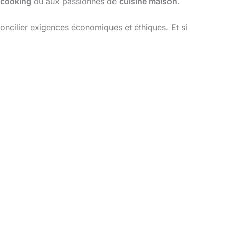
 cooking
ou aux passionnés de
cuisine maison
.
oncilier exigences économiques et éthiques. Et si