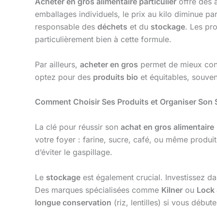
Acheter en gros alimentaire particulier
offre des 
emballages individuels, le prix au kilo diminue pa
responsable des
déchets
et du
stockage
. Les pr
particulièrement bien à cette formule.
Par ailleurs,
acheter en gros
permet de mieux cont
optez pour des
produits bio
et équitables, souven
Comment Choisir Ses Produits et Organiser Son 
La clé pour réussir son
achat en gros alimentaire
votre foyer : farine, sucre, café, ou même produ
d’éviter le gaspillage.
Le
stockage
est également crucial. Investissez da
Des marques spécialisées comme
Kilner
ou
Lock
longue conservation
(riz, lentilles) si vous débute