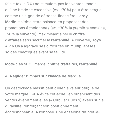
faible (ex. -10%) ne stimulera pas les ventes, tandis
qu’une braderie excessive (ex. -70%) peut être perçue
comme un signe de détresse financière.
Leroy
Merlin
maîtrise cette balance en proposant des
promotions échelonnées (ex. -30% la première semaine,
-50% la suivante), maximisant ainsi le
chiffre
d’affaires
sans sacrifier la
rentabilité
. À l’inverse,
Toys
« R » Us
a aggravé ses difficultés en multipliant les
soldes chaotiques avant sa faillite.
Mots-clés SEO
:
marge
,
chiffre d’affaires
,
rentabilité
.
4. Négliger l’Impact sur l’Image de Marque
Un déstockage massif peut diluer la valeur perçue de
votre marque.
IKEA
évite cet écueil en organisant des
ventes événementielles (« Circular Hubs ») axées sur la
durabilité, renforçant son positionnement
écoresponsable. À l’opposé, une enseigne de prêt-à-