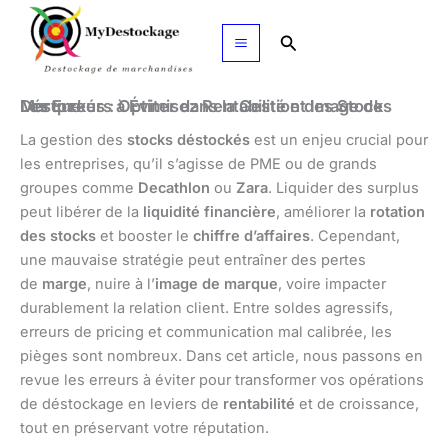
Aller
au
Rechercher
contenu
Les Erreurs à Éviter dans la Gestion des Stocks Déstockés : Optimisez Rentabilité et Image de Marque
La gestion des
stocks déstockés
est un enjeu crucial pour
les entreprises, qu’il s’agisse de PME ou de grands
groupes comme
Decathlon
ou
Zara
. Liquider des surplus
peut libérer de la
liquidité financière
, améliorer la
rotation
des stocks
et booster le
chiffre d’affaires
. Cependant,
une mauvaise stratégie peut entraîner des pertes
de
marge
, nuire à l’
image de marque
, voire impacter
durablement la relation client. Entre soldes agressifs,
erreurs de pricing et communication mal calibrée, les
pièges sont nombreux. Dans cet article, nous passons en
revue les erreurs à éviter pour transformer vos opérations
de déstockage en leviers de
rentabilité
et de croissance,
tout en préservant votre réputation.