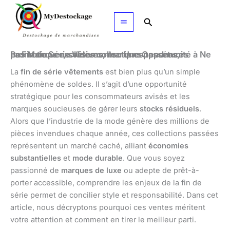
Aller
au
Rechercher
contenu
La Fin de Série Vêtements : Une Opportunité à Ne Pas Manquer, soldes collections passées, promotions exclusives, marques tendances
La
fin de série vêtements
est bien plus qu’un simple
phénomène de soldes. Il s’agit d’une opportunité
stratégique pour les consommateurs avisés et les
marques soucieuses de gérer leurs
stocks résiduels
.
Alors que l’industrie de la mode génère des millions de
pièces invendues chaque année, ces collections passées
représentent un marché caché, alliant
économies
substantielles
et
mode durable
. Que vous soyez
passionné de
marques de luxe
ou adepte de prêt-à-
porter accessible, comprendre les enjeux de la fin de
série permet de concilier style et responsabilité. Dans cet
article, nous décryptons pourquoi ces ventes méritent
votre attention et comment en tirer le meilleur parti.