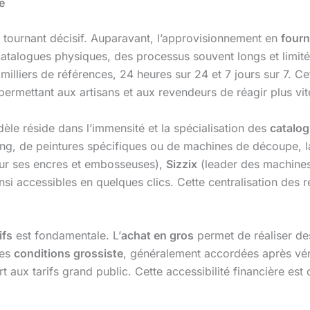
e
tournant décisif. Auparavant, l’approvisionnement en
fourn
catalogues physiques, des processus souvent longs et limit
milliers de références, 24 heures sur 24 et 7 jours sur 7. C
 permettant aux artisans et aux revendeurs de réagir plus vi
le réside dans l’immensité et la spécialisation des
catalog
ing, de peintures spécifiques ou de machines de découpe, 
ur ses encres et embosseuses),
Sizzix
(leader des machines
i accessibles en quelques clics. Cette centralisation des re
ifs
est fondamentale. L’
achat en gros
permet de réaliser des
Les
conditions grossiste
, généralement accordées après véri
rt aux tarifs grand public. Cette accessibilité financière est