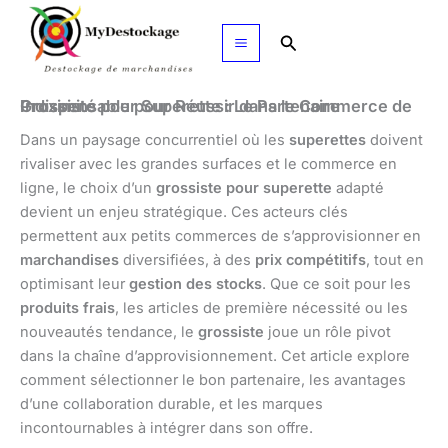
Aller
au
Rechercher
contenu
Grossiste pour Superette : Le Partenaire Indispensable pour Réussir dans le Commerce de Proximité
Dans un paysage concurrentiel où les
superettes
doivent
rivaliser avec les grandes surfaces et le commerce en
ligne, le choix d’un
grossiste pour superette
adapté
devient un enjeu stratégique. Ces acteurs clés
permettent aux petits commerces de s’approvisionner en
marchandises
diversifiées, à des
prix compétitifs
, tout en
optimisant leur
gestion des stocks
. Que ce soit pour les
produits frais
, les articles de première nécessité ou les
nouveautés tendance, le
grossiste
joue un rôle pivot
dans la chaîne d’approvisionnement. Cet article explore
comment sélectionner le bon partenaire, les avantages
d’une collaboration durable, et les marques
incontournables à intégrer dans son offre.