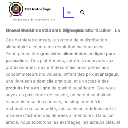
Aller
au
Rechercher
contenu
Grossiste Alimentaire en Ligne pour Particulier : La Nouvelle Ère des Achats Alimentaires
Ces dernières années, le secteur de la distribution
alimentaire a connu une révolution majeure avec
l’émergence des
grossistes alimentaires en ligne pour
particuliers
. Ces plateformes, autrefois réservées aux
professionnels, ouvrent désormais leurs portes aux
consommateurs individuels, offrant des
prix avantageux
,
une
livraison à domicile
pratique, et un accès à des
produits frais en ligne
de qualité supérieure. Que vous
soyez un passionné de cuisine, un parent souhaitant
économiser sur les courses, ou simplement à la
recherche de commodité, ces services redéfinissent la
manière d’acheter des denrées alimentaires. Dans cet
article, nous explorons les avantages, les acteurs clés, et