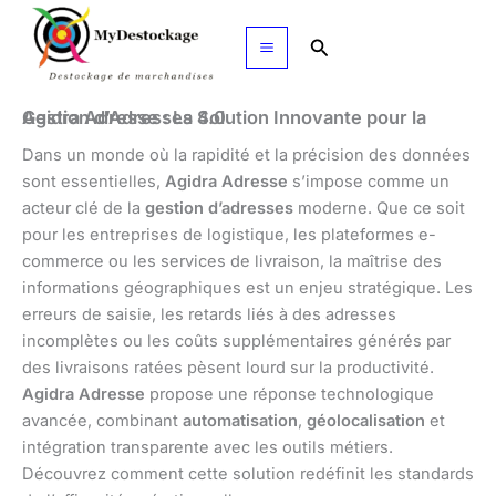
Aller
au
Rechercher
contenu
Agidra Adresse : La Solution Innovante pour la Gestion d’Adresses 4.0
Dans un monde où la rapidité et la précision des données
sont essentielles,
Agidra Adresse
s’impose comme un
acteur clé de la
gestion d’adresses
moderne. Que ce soit
pour les entreprises de logistique, les plateformes e-
commerce ou les services de livraison, la maîtrise des
informations géographiques est un enjeu stratégique. Les
erreurs de saisie, les retards liés à des adresses
incomplètes ou les coûts supplémentaires générés par
des livraisons ratées pèsent lourd sur la productivité.
Agidra Adresse
propose une réponse technologique
avancée, combinant
automatisation
,
géolocalisation
et
intégration transparente avec les outils métiers.
Découvrez comment cette solution redéfinit les standards