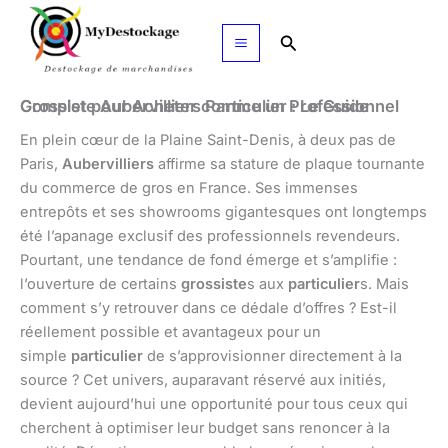
Aller
au
Rechercher
contenu
Grossiste Aubervilliers Particulier : Le Guide Complet pour Acheter comme un Professionnel
En plein cœur de la Plaine Saint-Denis, à deux pas de
Paris,
Aubervilliers
affirme sa stature de plaque tournante
du commerce de gros en France. Ses immenses
entrepôts et ses showrooms gigantesques ont longtemps
été l’apanage exclusif des professionnels revendeurs.
Pourtant, une tendance de fond émerge et s’amplifie :
l’ouverture de certains
grossiste
s aux
particulier
s. Mais
comment s’y retrouver dans ce dédale d’offres ? Est-il
réellement possible et avantageux pour un
simple
particulier
de s’approvisionner directement à la
source ? Cet univers, auparavant réservé aux initiés,
devient aujourd’hui une opportunité pour tous ceux qui
cherchent à optimiser leur budget sans renoncer à la