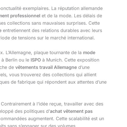
ponctualité exemplaires. La réputation allemande
ment professionnel
et de la mode. Les délais de
ses collections sans mauvaises surprises. Cette
e
entretiennent des relations durables avec leurs
iode de tensions sur le marché international.
aux. L’Allemagne, plaque tournante de la
mode
à Berlin ou le
ISPO
à Munich. Cette exposition
rche de
vêtements travail Allemagne
d’une
ls, vous trouverez des collections qui allient
rques de fabrique qui répondent aux attentes d’une
s. Contrairement à l’idée reçue, travailler avec des
loppé des politiques d’
achat vêtement pas
 commandées augmentent. Cette scalabilité est un
its sans s’engager sur des volumes