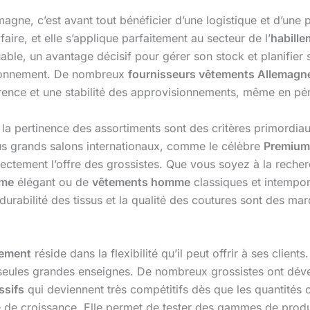
agne, c’est avant tout bénéficier d’une logistique et d’une 
 faire, et elle s’applique parfaitement au secteur de l’
habille
able, un avantage décisif pour gérer son stock et planifier 
isionnement. De nombreux
fournisseurs vêtements Allemagn
arence et une stabilité des approvisionnements, même en pér
et la pertinence des assortiments sont des critères primordi
plus grands salons internationaux, comme le célèbre
Premium
ectement l’offre des grossistes. Que vous soyez à la reche
mme
élégant ou de
vêtements homme
classiques et intempore
durabilité des tissus et la qualité des coutures sont des ma
tement
réside dans la flexibilité qu’il peut offrir à ses client
 seules grandes enseignes. De nombreux grossistes ont déve
ssifs
qui deviennent très compétitifs dès que les quantités
 de croissance. Elle permet de tester des gammes de produ