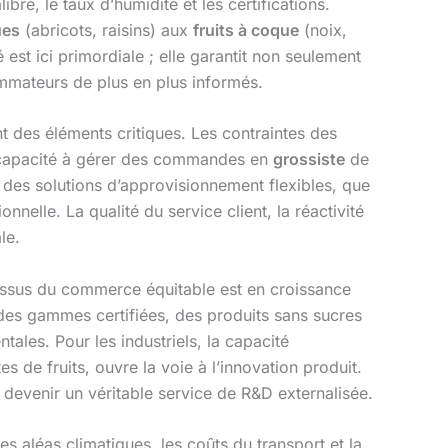
re, le taux d’humidité et les certifications.
ues
(abricots, raisins) aux
fruits à coque
(noix,
est ici primordiale ; elle garantit non seulement
ommateurs de plus en plus informés.
t des éléments critiques. Les contraintes des
n, capacité à gérer des commandes en
grossiste
de
r des solutions d’approvisionnement flexibles, que
elle. La qualité du service client, la réactivité
le.
issus du commerce équitable est en croissance
es gammes certifiées, des produits sans sucres
les. Pour les industriels, la capacité
de fruits, ouvre la voie à l’innovation produit.
 devenir un véritable service de R&D externalisée.
les aléas climatiques, les coûts du transport et la