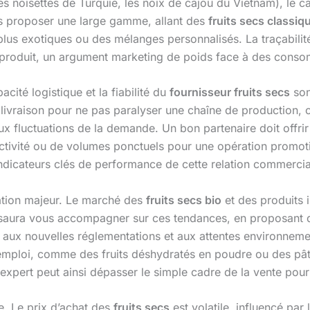
noisettes de Turquie, les noix de cajou du Vietnam), le calib
 proposer une large gamme, allant des
fruits secs classiq
us exotiques ou des mélanges personnalisés. La traçabilité 
 du produit, un argument marketing de poids face à des cons
acité logistique et la fiabilité du
fournisseur fruits secs
son
de livraison pour ne pas paralyser une chaîne de productio
aux fluctuations de la demande. Un bon partenaire doit offri
tivité ou de volumes ponctuels pour une opération promotionn
 indicateurs clés de performance de cette relation commercia
iation majeur. Le marché des
fruits secs bio
et des produits 
 saura vous accompagner sur ces tendances, en proposant d
ux nouvelles réglementations et aux attentes environnementa
emploi, comme des fruits déshydratés en poudre ou des pâtes 
expert peut ainsi dépasser le simple cadre de la vente pour
ée. Le prix d’achat des
fruits secs
est volatile, influencé par 