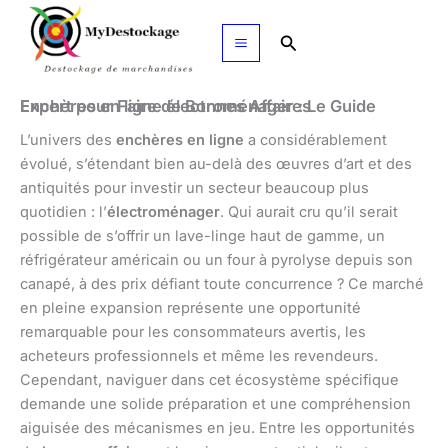
Aller
au
Rechercher
contenu
Enchères en ligne électroménager : Le Guide Expert pour Faire de Bonnes Affaires
L’univers des
enchères en ligne
a considérablement
évolué, s’étendant bien au-delà des œuvres d’art et des
antiquités pour investir un secteur beaucoup plus
quotidien : l’
électroménager
. Qui aurait cru qu’il serait
possible de s’offrir un lave-linge haut de gamme, un
réfrigérateur américain ou un four à pyrolyse depuis son
canapé, à des prix défiant toute concurrence ? Ce marché
en pleine expansion représente une opportunité
remarquable pour les consommateurs avertis, les
acheteurs professionnels et même les revendeurs.
Cependant, naviguer dans cet écosystème spécifique
demande une solide préparation et une compréhension
aiguisée des mécanismes en jeu. Entre les opportunités