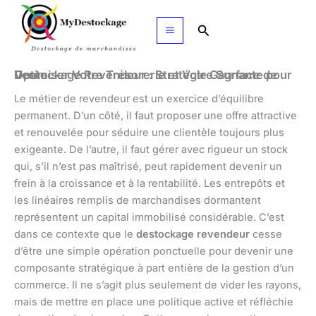
Aller
au
Rechercher
contenu
Destockage Revendeur : Stratégie Gagnante pour Optimiser Votre Trésorerie et Votre Surface de Vente
Le métier de revendeur est un exercice d’équilibre
permanent. D’un côté, il faut proposer une offre attractive
et renouvelée pour séduire une clientèle toujours plus
exigeante. De l’autre, il faut gérer avec rigueur un stock
qui, s’il n’est pas maîtrisé, peut rapidement devenir un
frein à la croissance et à la rentabilité. Les entrepôts et
les linéaires remplis de marchandises dormantent
représentent un capital immobilisé considérable. C’est
dans ce contexte que le
destockage revendeur
cesse
d’être une simple opération ponctuelle pour devenir une
composante stratégique à part entière de la gestion d’un
commerce. Il ne s’agit plus seulement de vider les rayons,
mais de mettre en place une politique active et réfléchie