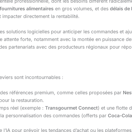
entèle professionnelle, dont les besoins diffèrent radicalem
fournitures alimentaires
en gros volumes, et des
délais de 
t impacter directement la rentabilité.
es solutions logicielles pour anticiper les commandes et ajust
ttente forte, notamment avec la montée en puissance des c
 des partenariats avec des producteurs régionaux pour rép
leviers sont incontournables :
t des références premium, comme celles proposées par
Nes
our la restauration.
temps réel (exemple :
Transgourmet Connect
) et une flotte 
la personnalisation des commandes (offerts par
Coca-Col
que l’IA pour prévoir les tendances d’achat ou les platefor