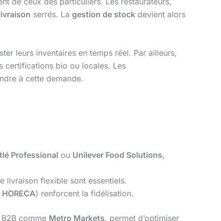
ent de ceux des particuliers. Les restaurateurs,
livraison
serrés. La
gestion de stock
devient alors
er leurs inventaires en temps réel. Par ailleurs,
ertifications bio ou locales. Les
ondre à cette demande.
tlé Professional
ou
Unilever Food Solutions
,
de livraison flexible sont essentiels.
a HORECA
) renforcent la fidélisation.
mes B2B comme
Metro Markets
, permet d’optimiser