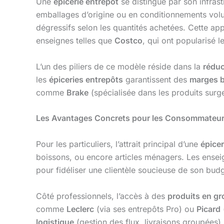
Une
épicerie entrepôt
se distingue par son infras
emballages d’origine ou en conditionnements volu
dégressifs selon les quantités achetées. Cette a
enseignes telles que
Costco
, qui ont popularisé 
L’un des piliers de ce modèle réside dans la
réduc
les
épiceries entrepôts
garantissent des
marges b
comme
Brake
(spécialisée dans les produits surg
Les Avantages Concrets pour les Consommateurs
Pour les particuliers, l’attrait principal d’une
épicer
boissons, ou encore articles ménagers. Les ens
pour fidéliser une clientèle soucieuse de son budg
Côté professionnels, l’accès à des
produits en gr
comme
Leclerc
(via ses entrepôts Pro) ou
Picard
logistique
(gestion des flux, livraisons groupées) 