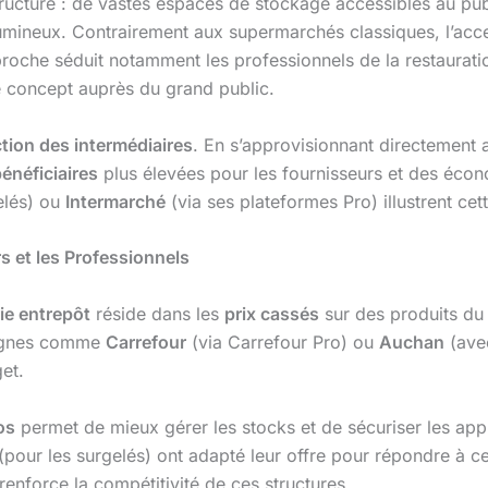
tructure : de vastes espaces de stockage accessibles au publ
mineux. Contrairement aux supermarchés classiques, l’acce
pproche séduit notamment les professionnels de la restaura
le concept auprès du grand public.
tion des intermédiaires
. En s’approvisionnant directement 
énéficiaires
plus élevées pour les fournisseurs et des éco
elés) ou
Intermarché
(via ses plateformes Pro) illustrent ce
 et les Professionnels
ie entrepôt
réside dans les
prix cassés
sur des produits du 
eignes comme
Carrefour
(via Carrefour Pro) ou
Auchan
(ave
et.
os
permet de mieux gérer les stocks et de sécuriser les app
(pour les surgelés) ont adapté leur offre pour répondre à ces
renforce la compétitivité de ces structures.