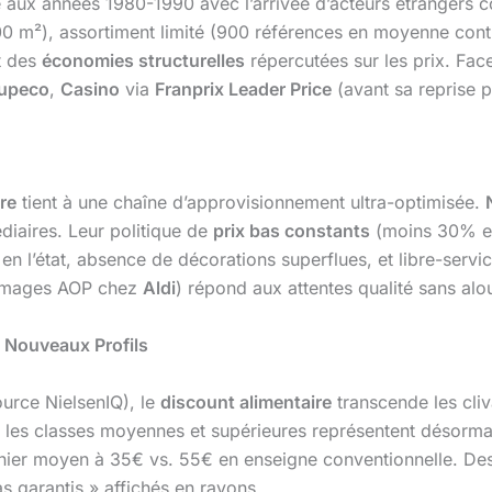
 aux années 1980-1990 avec l’arrivée d’acteurs étranger
000 m²), assortiment limité (900 références en moyenne cont
t des
économies structurelles
répercutées sur les prix. Face
upeco
,
Casino
via
Franprix Leader Price
(avant sa reprise p
re
tient à une chaîne d’approvisionnement ultra-optimisée.
diaires. Leur politique de
prix bas constants
(moins 30% en
 l’état, absence de décorations superflues, et libre-service 
omages AOP chez
Aldi
) répond aux attentes qualité sans alour
 Nouveaux Profils
ource NielsenIQ), le
discount alimentaire
transcende les cliv
, les classes moyennes et supérieures représentent désormais
nier moyen à 35€ vs. 55€ en enseigne conventionnelle. 
as garantis » affichés en rayons.