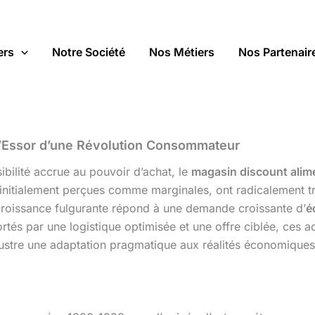
ers
Notre Société
Nos Métiers
Nos Partenair
 L’Essor d’une Révolution Consommateur
ibilité accrue au pouvoir d’achat, le
magasin discount alim
initialement perçues comme marginales, ont radicalement t
r croissance fulgurante répond à une demande croissante d’
é
ortés par une logistique optimisée et une offre ciblée, ces a
illustre une adaptation pragmatique aux réalités économiqu