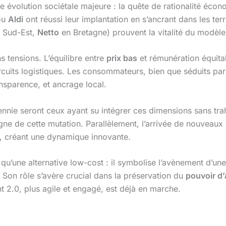
ne évolution sociétale majeure : la quête de rationalité éc
ou
Aldi
ont réussi leur implantation en s’ancrant dans les terr
e Sud-Est,
Netto
en Bretagne) prouvent la vitalité du modèle
s tensions. L’équilibre entre
prix bas
et rémunération équitab
rcuits logistiques. Les consommateurs, bien que séduits par
ransparence, et ancrage local.
ennie seront ceux ayant su intégrer ces dimensions sans tra
ne de cette mutation. Parallèlement, l’arrivée de nouveaux 
e, créant une dynamique innovante.
qu’une alternative low-cost : il symbolise l’avènement d’un
 Son rôle s’avère crucial dans la préservation du
pouvoir d’
nt 2.0, plus agile et engagé, est déjà en marche.