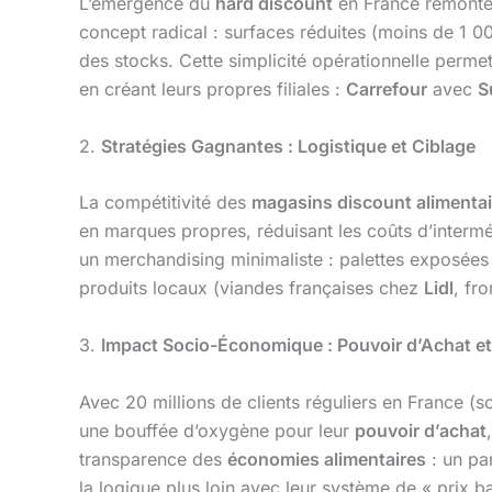
L’émergence du
hard discount
en France remonte
concept radical : surfaces réduites (moins de 1 
des stocks. Cette simplicité opérationnelle perme
en créant leurs propres filiales :
Carrefour
avec
S
2.
Stratégies Gagnantes : Logistique et Ciblage
La compétitivité des
magasins discount alimentai
en marques propres, réduisant les coûts d’intermé
un merchandising minimaliste : palettes exposées en
produits locaux (viandes françaises chez
Lidl
, fr
3.
Impact Socio-Économique : Pouvoir d’Achat et
Avec 20 millions de clients réguliers en France (s
une bouffée d’oxygène pour leur
pouvoir d’achat
transparence des
économies alimentaires
: un pa
la logique plus loin avec leur système de « prix b