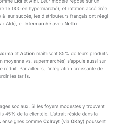
s comme
Lidl
et
Aldi
. Leur modèle repose sur un
re 15 000 en hypermarché), et rotation accélérée
 à leur succès, les distributeurs français ont réagi
ar Aldi), et
Intermarché
avec
Netto
.
Norma
et
Action
maîtrisent 85% de leurs produits
 moyenne vs. supermarchés) s’appuie aussi sur
réduit. Par ailleurs, l’intégration croissante de
dir les tarifs.
ages sociaux. Si les foyers modestes y trouvent
 45% de la clientèle. L’attrait réside dans la
Des enseignes comme
Colruyt
(via
OKay
) poussent