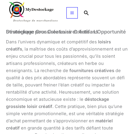
Aller
au
Rechercher
contenu
Déstockage Grossiste Loisir Créatif : L’Opportunité Stratégique pour Créateurs et Artisans
Dans l’univers dynamique et compétitif des
loisirs
créatifs
, la maîtrise des coûts d’approvisionnement est un
enjeu crucial pour tous les passionnés, qu’ils soient
artisans professionnels, créateurs en herbe ou
enseignants. La recherche de
fournitures créatives
de
qualité à des prix abordables représente souvent un défi
de taille, pouvant freiner l’élan créatif ou impacter la
rentabilité d’une activité. Heureusement, une solution
économique et astucieuse existe : le
déstockage
grossiste loisir créatif
. Cette pratique, bien plus qu’une
simple vente promotionnelle, est une véritable stratégie
d’achat permettant de s’approvisionner en
matériel
créatif
en grande quantité à des tarifs défiant toute