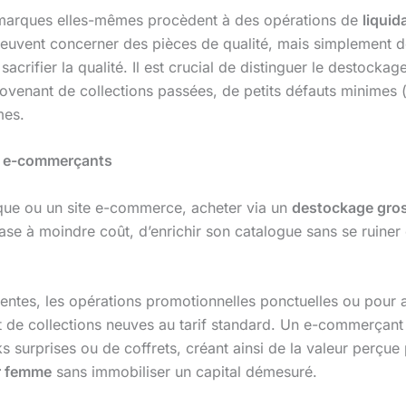
es marques elles-mêmes procèdent à des opérations de
liquid
peuvent concerner des pièces de qualité, mais simplement dé
sacrifier la qualité. Il est crucial de distinguer le destock
ovenant de collections passées, de petits défauts minimes 
mes.
es e-commerçants
sique ou un site e-commerce, acheter via un
destockage gros
base à moindre coût, d’enrichir son catalogue sans se ruine
tes, les opérations promotionnelles ponctuelles ou pour ali
at de collections neuves au tarif standard. Un e-commerçan
surprises ou de coffrets, créant ainsi de la valeur perçue p
r femme
sans immobiliser un capital démesuré.