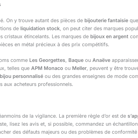
s
é. On y trouve autant des pièces de
bijouterie fantaisie
que 
ations de
liquidation stock
, on peut citer des marques popu
es cristaux étincelants. Les marques de
bijoux en argent
co
 pièces en métal précieux à des prix compétitifs.
 noms comme
Les Georgettes
,
Baque
ou
Anaëve
apparaissen
x, telles que
APM Monaco
ou
Meller
, peuvent y être trou
bijou personnalisé
ou des grandes enseignes de mode c
les aux acheteurs professionnels.
néanmoins de la vigilance. La première règle d’or est de
s’ap
ossiste, lisez les avis et, si possible, commandez un échant
acher des défauts majeurs ou des problèmes de conformité 