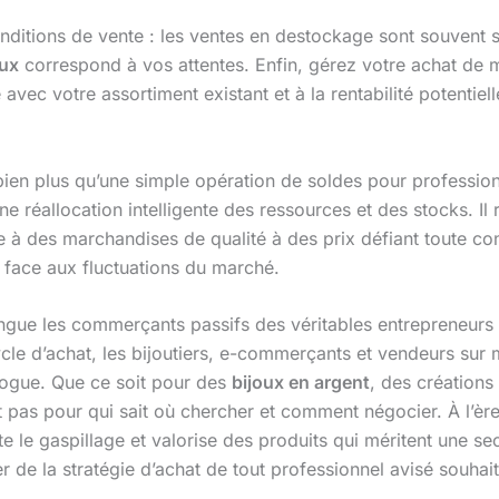
itions de vente : les ventes en destockage sont souvent s
oux
correspond à vos attentes. Enfin, gérez votre achat de 
vec votre assortiment existant et à la rentabilité potenti
bien plus qu’une simple opération de soldes pour profession
une réallocation intelligente des ressources et des stocks. I
ède à des marchandises de qualité à des prix défiant toute c
é face aux fluctuations du marché.
ngue les commerçants passifs des véritables entrepreneurs q
ycle d’achat, les bijoutiers, e-commerçants et vendeurs sur
alogue. Que ce soit pour des
bijoux en argent
, des création
pas pour qui sait où chercher et comment négocier. À l’èr
e le gaspillage et valorise des produits qui méritent une sec
r de la stratégie d’achat de tout professionnel avisé souhai