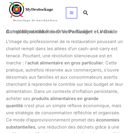
Aller
au
Rechercher
contenu
Achat Alimentaire en Gros Particulier : Le Guide Complet pour Maîtriser Votre Budget et Votre Consommation
L’image du professionnel de la restauration poussant un
chariot rempli dans les allées d’un cash-and-carry est
tenace. Pourtant, une révolution silencieuse est en
marche : l’
achat alimentaire en gros particulier
. Cette
pratique, autrefois réservée aux commerçants, s’ouvre
désormais aux familles et aux consommateurs avertis
cherchant à reprendre le contrôle sur leur budget et leur
alimentation. Dans un contexte d’inflation persistante,
acheter ses
produits alimentaires en grande
quantité
n’est plus un simple réflexe économique, mais
une stratégie de consommation réfléchie et organisée.
Ce mode d’approvisionnement promet des
économies
substantielles
, une réduction des déchets grâce à une