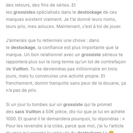
des retours, des fins de séries. Et
les
grossistes
spécialisés dans le
destockage
de ces
marques existent vraiment. Je t’ai donné leurs noms,
leurs prix, mes astuces. Maintenant, c’est à toi de jouer.
J’aimerais que tu retiennes une chose : dans
le
destockage
, la confiance est plus importante que la
marque. Un bon relationnel avec un
grossiste
sérieux te
rapportera plus sur le long terme qu’un lot de contrefaçon
de
Vuitton
. Tu ne deviendras pas millionnaire en trois
jours, mais tu construiras une activité propre. Et
franchement, dormir tranquille sans peur de la douane, ça
n’a pas de prix.
Si un jour tu tombes sur un
grossiste
qui te promet
des
sacs Vuitton
à 50€ pièce, dis-lui que je lui en achète
1000. Et quand il te demandera pourquoi, tu répondras : «
Pour les revendre à la criée, parce que moi, j’ai lu l’article
du mec qui raconte la vraie vie du
destockage
! »