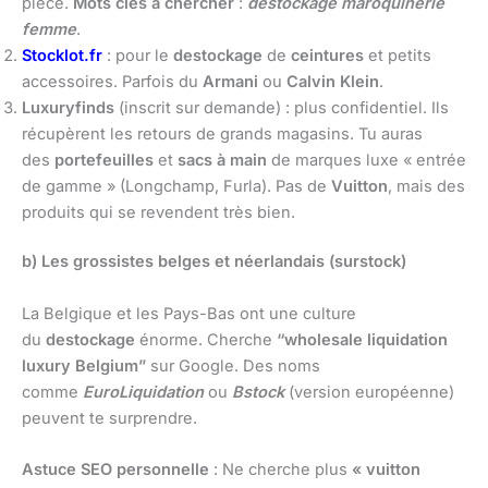
pièce.
Mots clés à chercher
:
destockage maroquinerie
femme
.
Stocklot.fr
: pour le
destockage
de
ceintures
et petits
accessoires. Parfois du
Armani
ou
Calvin Klein
.
Luxuryfinds
(inscrit sur demande) : plus confidentiel. Ils
récupèrent les retours de grands magasins. Tu auras
des
portefeuilles
et
sacs à main
de marques luxe « entrée
de gamme » (Longchamp, Furla). Pas de
Vuitton
, mais des
produits qui se revendent très bien.
b) Les grossistes belges et néerlandais (surstock)
La Belgique et les Pays-Bas ont une culture
du
destockage
énorme. Cherche
“wholesale liquidation
luxury Belgium”
sur Google. Des noms
comme
EuroLiquidation
ou
Bstock
(version européenne)
peuvent te surprendre.
Astuce SEO personnelle
: Ne cherche plus
« vuitton