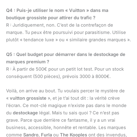
Q4 : Puis-je utiliser le nom « Vuitton » dans ma
boutique grossiste pour attirer du trafic ?
R : Juridiquement, non. C’est de la contrefaçon de
marque. Tu peux être poursuivi pour parasitisme. Utilise
plutôt « tendance luxe » ou « similaire grandes marques ».
Q5 : Quel budget pour démarrer dans le destockage de
marques premium ?
R : À partir de 500€ pour un petit lot test. Pour un stock
conséquent (500 pièces), prévois 3000 à 8000€.
Voilà, on arrive au bout. Tu voulais percer le mystère de
«
vuitton grossiste
», et je t’ai tout dit : la vérité crève
l’écran. Ce mot-clé magique n’existe pas dans le monde
du
destockage
légal. Mais tu sais quoi ? Ce n’est pas
grave. Parce que derrière ce fantasme, il y a un vrai
business, accessible, honnête et rentable. Les marques
comme
Sandro
,
Furla
ou
The Kooples
ont des invendus,