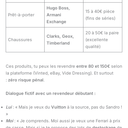
Hugo Boss,
15 à 40€ pièce
Prêt-à-porter
Armani
(fins de séries)
Exchange
20 à 50€ la paire
Clarks, Geox,
Chaussures
(excellente
Timberland
qualité)
Ces produits, tu peux les revendre
entre 80 et 150€
selon
la plateforme (Vinted, eBay, Vide Dressing). Et surtout
:
zéro risque pénal
.
Dialogue fictif avec un revendeur débutant :
Lui
: « Mais je veux du
Vuitton
à la source, pas du Sandro !
»
Moi
: « Je comprends. Moi aussi je veux une Ferrari à prix
de casse. Mais si je te propose des lots de
destockage
de