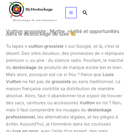
Aller
au
Rechercher
contenu
Vuitton grossiste : Mythe, réalité et opportunités
dans le destockage de luxe
Tu tapes «
vuitton grossiste
» sur Google, et là, c’est le
désert. Des sites douteux, des promesses de « répliques
premium », ou pire : du silence radio. Pourtant, le marché
du
destockage
de produits de marque existe bel et bien.
Mais alors, pourquoi est-ce si flou ? Parce que
Louis
Vuitton
ne fait pas de
grossiste
au sens traditionnel. La
maison française contrôle sa distribution de manière
absolue. Alors, faut-il abandonner tout espoir de trouver
des sacs, ceintures ou accessoires
Vuitton
en lot ? Non,
mais il faut comprendre les rouages du
destockage
professionnel
, les alternatives légales, et les pièges à
éviter. Aujourd’hui, je t’emmène dans les coulisses
du
luxe en gros
, avec l’aide d’un expert, des vrais