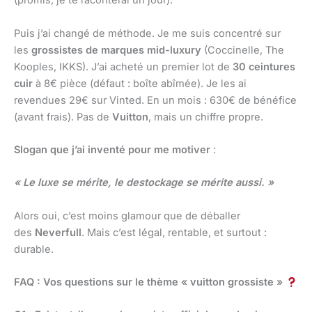
(promis, je te raconterai un jour).
Puis j’ai changé de méthode. Je me suis concentré sur
les
grossistes de marques mid-luxury
(Coccinelle, The
Kooples, IKKS). J’ai acheté un premier lot de
30 ceintures
cuir
à 8€ pièce (défaut : boîte abîmée). Je les ai
revendues 29€ sur Vinted. En un mois : 630€ de bénéfice
(avant frais). Pas de
Vuitton
, mais un chiffre propre.
Slogan que j’ai inventé pour me motiver
:
« Le luxe se mérite, le destockage se mérite aussi. »
Alors oui, c’est moins glamour que de déballer
des
Neverfull
. Mais c’est légal, rentable, et surtout :
durable.
FAQ : Vos questions sur le thème « vuitton grossiste »